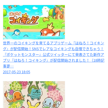
世界一のコイキングを育てるアプリゲーム『はねろ！コイキン
グ』が配信開始！SNSでレアなコイキングも自慢できちゃう！
『ポケットモンスター』公式ツイッターにて発表さてた新作ア
プリ『はねろ！コイキング』が配信開始されました！（18時記
事更…
2017-05-23 18:05