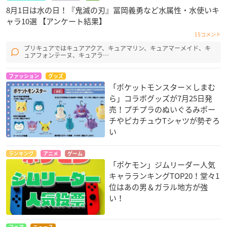
8月1日は水の日！『鬼滅の刃』冨岡義勇など水属性・水使いキ
ャラ10選 【アンケート結果】
15コメント
プリキュアではキュアアクア、キュアマリン、キュアマーメイド、キ
ュアフォンテーヌ、キュアラ…
ファッション
グッズ
「ポケットモンスター×しまむ
ら」コラボグッズが7月25日発
売！プチプラのぬいぐるみポー
チやピカチュウTシャツが勢ぞろ
い
ランキング
アニメ
ゲーム
「ポケモン」ジムリーダー人気
キャラランキングTOP20！堂々1
位はあの男＆ガラル地方が強
い！