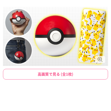
高画質で見る (全1枚)