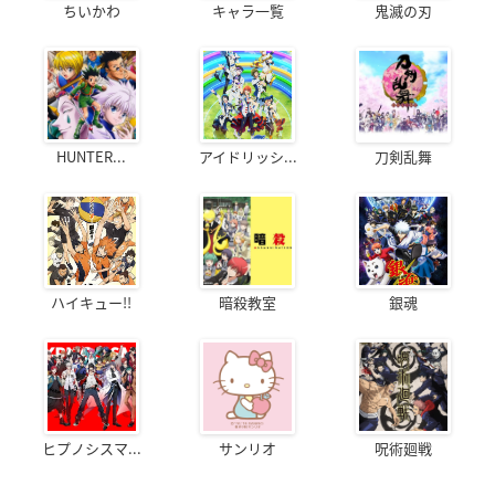
ちいかわ
キャラ一覧
鬼滅の刃
HUNTER...
アイドリッシ...
刀剣乱舞
ハイキュー!!
暗殺教室
銀魂
ヒプノシスマ...
サンリオ
呪術廻戦