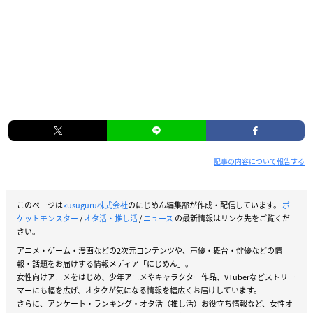
記事の内容について報告する
このページは
kusuguru株式会社
のにじめん編集部が作成・配信しています。
ポ
ケットモンスター
/
オタ活・推し活
/
ニュース
の最新情報はリンク先をご覧くだ
さい。
アニメ・ゲーム・漫画などの2次元コンテンツや、声優・舞台・俳優などの情
報・話題をお届けする情報メディア「にじめん」。
女性向けアニメをはじめ、少年アニメやキャラクター作品、VTuberなどストリー
マーにも幅を広げ、オタクが気になる情報を幅広くお届けしています。
さらに、アンケート・ランキング・オタ活（推し活）お役立ち情報など、女性オ