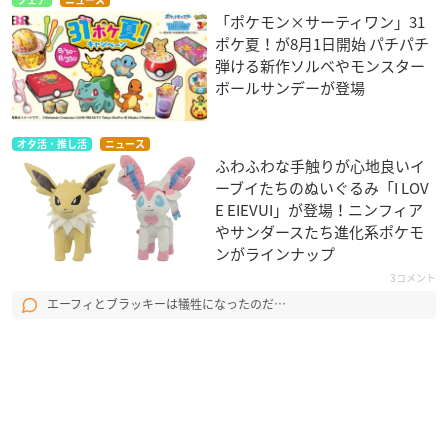
フェア
ニュース
「ポケモン×サーティワン」31
ポケ夏！が8月1日開始 パチパチ
弾ける新作ソルベやモンスター
ボールサンデーが登場
オタ活・推し活
ニュース
ふわふわな手触りが心地良いイ
ーブイたちのぬいぐるみ「I LOV
E EIEVUI」が登場！ニンフィア
やサンダースたち進化系ポケモ
ンがラインナップ
3コメント
エーフィとブラッキーは犠牲になったのだ…