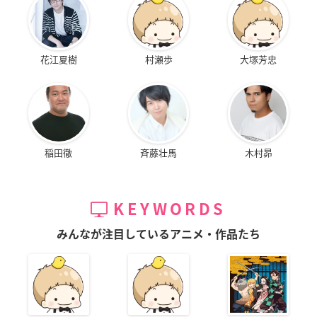
花江夏樹
村瀬歩
大塚芳忠
稲田徹
斉藤壮馬
木村昴
KEYWORDS
みんなが注目しているアニメ・作品たち