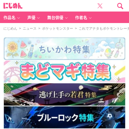
に
じ
め
ん
作品名
声優
舞台俳優
作者名
にじめん
>
ニュース
>
ポケットモンスター
> これでアナタもポケモントレー