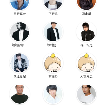
宮野真守
下野紘
速水奨
諏訪部順一
鈴村健一
森川智之
花江夏樹
村瀬歩
大塚芳忠