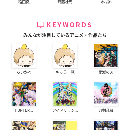
稲田徹
斉藤壮馬
木村昴
KEYWORDS
みんなが注目しているアニメ・作品たち
ちいかわ
キャラ一覧
鬼滅の刃
HUNTER...
アイドリッシ...
刀剣乱舞