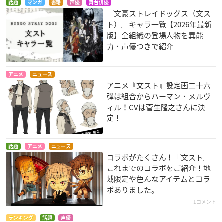
話題
マンガ
書籍
声優
舞台俳優
『文豪ストレイドッグス（文ス
ト）』キャラ一覧【2026年最新
版】全組織の登場人物を異能
力・声優つきで紹介
アニメ
ニュース
アニメ『文スト』設定画二十六
弾は組合からハーマン・メルヴ
ィル！CVは菅生隆之さんに決
定！
話題
アニメ
ニュース
コラボがたくさん！『文スト』
これまでのコラボをご紹介！地
域限定や色んなアイテムとコラ
ボありました。
1コメント
ランキング
話題
声優