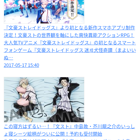
『文豪ストレイドッグス』より初となる新作スマホアプリ制作
決定！文豪ストの世界観を軸にした爽快異能アクションRPG！
大人気TVアニメ『文豪ストレイドッグス』の初となるスマート
フォンゲーム『文豪ストレイドッグス 迷ヰ犬怪奇譚（まよいい
ぬ…
2017-05-17 15:40
この寝方はずるい…！『文スト』中島敦・芥川龍之介のいっし
ょ寝シーツ絵柄がついに公開！予約も受付開始