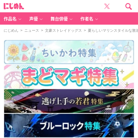
に
じ
め
ん
作品名
声優
舞台俳優
作者名
にじめん
>
ニュース
>
文豪ストレイドッグス
> 夏らしいマリンスタイルな敦