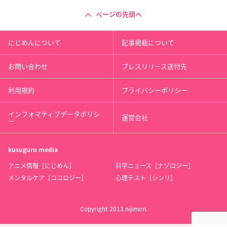
ページの先頭へ
にじめんについて
記事掲載について
お問い合わせ
プレスリリース送付先
利用規約
プライバシーポリシー
インフォマティブデータポリシ
運営会社
ー
kusuguru
media
アニメ情報［にじめん］
科学ニュース［ナゾロジー］
メンタルケア［ココロジー］
心理テスト［シンリ］
Copyright 2013 nijimen.