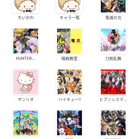
ちいかわ
キャラ一覧
鬼滅の刃
HUNTER...
暗殺教室
刀剣乱舞
サンリオ
ハイキュー!!
ヒプノシスマ...