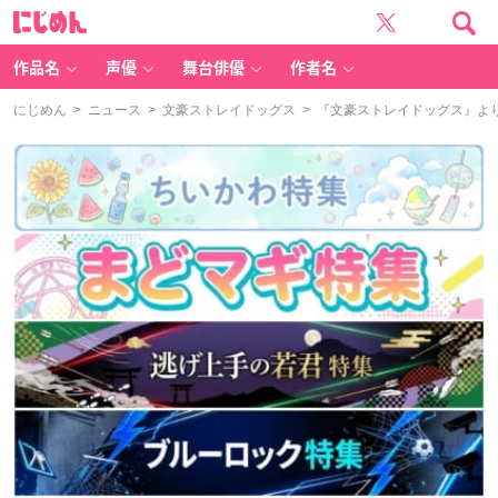
に
じ
め
ん
作品名
声優
舞台俳優
作者名
にじめん
>
ニュース
>
文豪ストレイドッグス
> 『文豪ストレイドッグス』よ