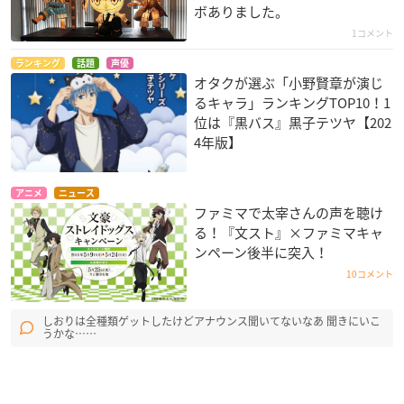
ボありました。
1コメント
ランキング
話題
声優
オタクが選ぶ「小野賢章が演じ
るキャラ」ランキングTOP10！1
位は『黒バス』黒子テツヤ【202
4年版】
アニメ
ニュース
ファミマで太宰さんの声を聴け
る！『文スト』×ファミマキャ
ンペーン後半に突入！
10コメント
しおりは全種類ゲットしたけどアナウンス聞いてないなあ 聞きにいこ
うかな……