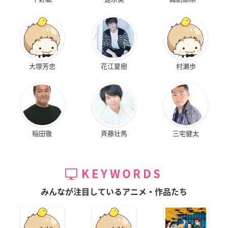
大塚芳忠
花江夏樹
村瀬歩
稲田徹
斉藤壮馬
三宅健太
KEYWORDS
みんなが注目しているアニメ・作品たち