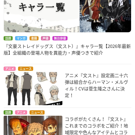
話題
マンガ
書籍
声優
舞台俳優
『文豪ストレイドッグス（文スト）』キャラ一覧【2026年最新
版】全組織の登場人物を異能力・声優つきで紹介
アニメ
ニュース
アニメ『文スト』設定画二十六
弾は組合からハーマン・メルヴ
ィル！CVは菅生隆之さんに決
定！
話題
アニメ
ニュース
コラボがたくさん！『文スト』
これまでのコラボをご紹介！地
域限定や色んなアイテムとコラ