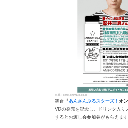
cafe.animate.co.jp
舞台
『
あんさんぶるスターズ！
オン
VDの発売を記念し、ドリンク入り
するとお渡し会参加券がもらえます