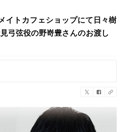
ニメイトカフェショップにて日々樹
伏見弓弦役​の野嵜豊さん​のお渡し