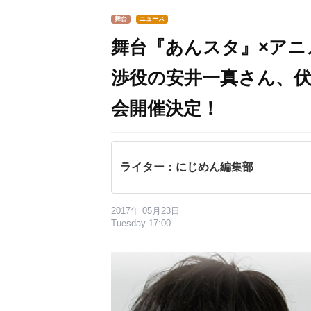
舞台
ニュース
舞台『あんスタ』×ア
渉役​の安井一真さん​、
会開催決定！
ライター：にじめん編集部
2017年 05月23日
Tuesday 17:00