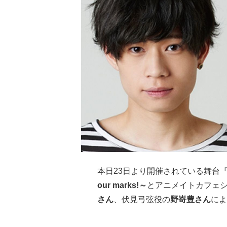
本日23日より開催されている舞台
our marks!～
とアニメイトカフェ
さん
、伏見弓弦役の
野嵜豊さん
によ