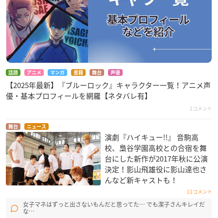
話題
アニメ
マンガ
書籍
舞台
声優
【2025年最新】『ブルーロック』キャラクター一覧！アニメ声
優・基本プロフィールを網羅【ネタバレ有】
1コメント
舞台
ニュース
演劇『ハイキュー!!』 音駒高
校、梟谷学園高校との合宿を舞
台にした新作が2017年秋に公演
決定！影山飛雄役に影山達也さ
んなど新キャストも！
11コメント
女子マネはずっと出さないもんだと思ってた… でも潔子さんキレイだ
な…