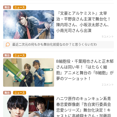
舞台
ニュース
『文豪とアルケミスト』太宰
治・平野良さん主演で舞台化！
陳内将さん、小坂涼太郎さん、
小南光司さんら出演
9コメント
最近二次元の何もかも舞台化前提なのか？と思うくらいだわ
舞台
ニュース
B細胞役・千葉翔也さんと正木郁
さんは同い年！『はたらく細
胞』アニメと舞台の「B細胞」が
夢のツーショット！
2コメント
舞台
ニュース
ハニワ原作のキュンキュン系青
春恋愛群像劇『告白実行委員会
恋愛シリーズ』舞台化決定！キ
ャストに高崎翔太さん・加藤将