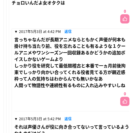
チョロいんだよ女オタクは
0
2017年5月3日 at 4:42 PM
返信
言っちゃなんだが長期アニメならともかく声優が何本も
掛け持ち当たり前、役を忘れることも有るような１クー
ルアニメやワンシーズン一回収録あるかどうかの追加ボ
イスしかないゲームより
しっかり役を研究して最低限稽古と本番で一ヵ月前後拘
束でしっかり向かい合ってくれる役者見てる方が親近感
枠って人の気持ちはわからんでも無いかなあ
人間って物語性や連続性有るものに入れ込みやすいしね
0
2017年5月3日 at 5:42 PM
返信
それは声優さんが役に向き合ってないって言っているよう