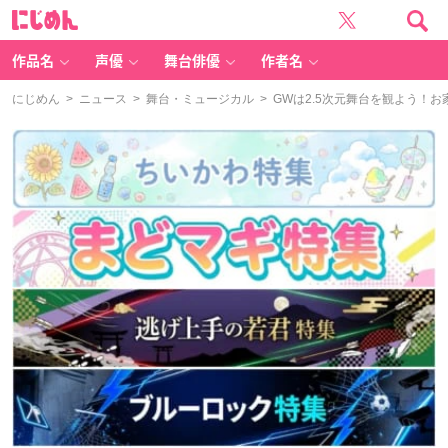
に
じ
め
ん
作品名
声優
舞台俳優
作者名
にじめん
>
ニュース
>
舞台・ミュージカル
> GWは2.5次元舞台を観よう！