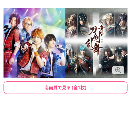
高画質で見る (全1枚)