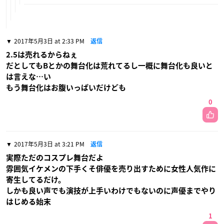
2017年5月3日 at 2:33 PM
返信
2.5は売れるからねぇ
だとしてもBとかの舞台化は荒れてるし一概に舞台化も良いと
は言えな…い
もう舞台化はお腹いっぱいだけども
0
2017年5月3日 at 3:21 PM
返信
実際ただのコスプレ舞台だよ
雰囲気イケメンの下手くそ俳優を売り出すために女性人気作に
寄生してるだけ。
しかも良い声でも演技が上手いわけでもないのに声優までやり
はじめる始末
1