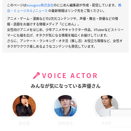
このページは
kusuguru株式会社
のにじめん編集部が作成・配信しています。
舞
台・ミュージカル
/
ニュース
の最新情報はリンク先をご覧ください。
アニメ・ゲーム・漫画などの2次元コンテンツや、声優・舞台・俳優などの情
報・話題をお届けする情報メディア「にじめん」。
女性向けアニメをはじめ、少年アニメやキャラクター作品、VTuberなどストリー
マーにも幅を広げ、オタクが気になる情報を幅広くお届けしています。
さらに、アンケート・ランキング・オタ活（推し活）お役立ち情報など、女性オ
タクがワクワク楽しめるようなコンテンツも発信しています。
VOICE ACTOR
みんなが気になっている声優さん
速水奨
宮野真守
木村昴