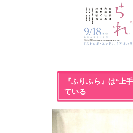
『ふりふら』は“上
ている