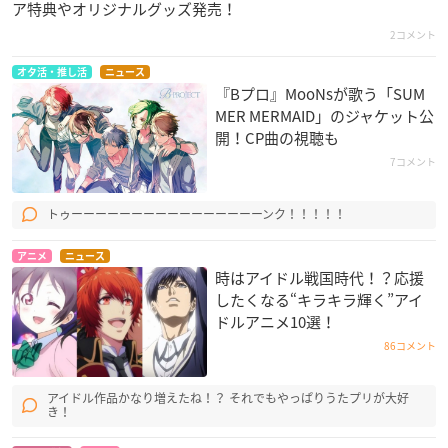
ア特典やオリジナルグッズ発売！
2コメント
オタ活・推し活
ニュース
『Bプロ』MooNs​が歌う「SUM
MER MERMAID」のジャケット公
開！CP曲の視聴も
7コメント
トゥーーーーーーーーーーーーーーーーンク！！！！！
アニメ
ニュース
時はアイドル戦国時代！？応援
したくなる“キラキラ輝く”アイ
ドルアニメ10選！
86コメント
アイドル作品かなり増えたね！？ それでもやっぱりうたプリが大好
き！