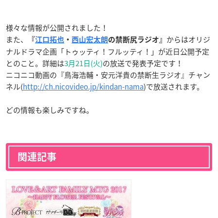
様々な情報が公開されました！
また、
からはオリジ
『
江口拓也
・
西山宏太朗
の禁断尻ラジオ』
ナルドラマ企画「トゥッティ！フルッティ！」が近日公開予定
とのこと。詳細は
3月21日(火)
の放送で発表予定です！
ニコニコ動画の『鳥海浩輔・安元洋貴の禁断生ラジオ』チャン
ネル(
http://ch.nicovideo.jp/kindan-nama
)で放送されます。
どの情報も楽しみですね。
関連記事