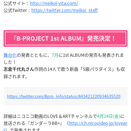
公式サイト：
http://meikoi-vita.com/
公式Twitter：
https://twitter.com/meikoi_staff
『B-PROJECT 1st ALBUM』発売決定！
舞台化
の発表とともに、
7月
に1st ALBUMの発売も発表されま
した！
作詞の14人で歌う新曲「S級パラダイス」も収
志倉千代丸さん
録されます。
https://twitter.com/Bpro_info/status/843421220934635520
詳細はニコニコ動画のLOVE＆ARTチャンネルで
4月14日(金)
に
放送される『ガンダーラBB+』（
http://ch.nicovideo.jp/lovear
t
）で発表されます。