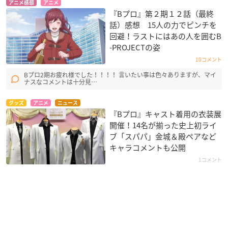
アニメ感想
アニメ
『Bプロ』第２期１２話（最終
話）感想 15人の力でピンチを
回避！ラストにはあの人を囲むB
-PROJECTの姿
10コメント
Bプロ2期お疲れ様でした！！！！ 言いたい事は色々ありますが、マイ
ナスなコメントは十分見…
グッズ
アニメ
ニュース
『Bプロ』キャスト着用の衣装展
開催！14名が揃った史上初ライ
ブ「スパパ」金城＆殿ペアなど
キャラコメントも公開
1コメント