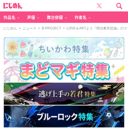
に
じ
め
ん
作品名
声優
舞台俳優
作者名
にじめん
>
ニュース
>
B-PROJECT
> LOVE＆ART​より『明治東亰恋伽』