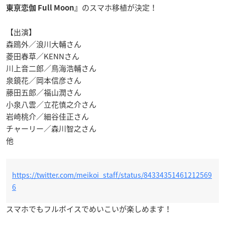
のスマホ移植が決定！
東亰恋伽 Full Moon』
【出演】
森鴎外／浪川大輔さん
菱田春草／KENNさん
川上音二郎／鳥海浩輔さん
泉鏡花／岡本信彦さん
藤田五郎／福山潤さん
小泉八雲／立花慎之介さん
岩崎桃介／細谷佳正さん
チャーリー／森川智之さん
他
https://twitter.com/meikoi_staff/status/84334351461212569
6
スマホでもフルボイスでめいこいが楽しめます！