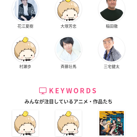
花江夏樹
大塚芳忠
稲田徹
村瀬歩
斉藤壮馬
三宅健太
KEYWORDS
みんなが注目しているアニメ・作品たち