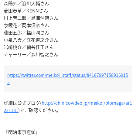
森鴎外／浪川大輔さん
菱田春草／KENNさん
川上音二郎／鳥海浩輔さん
泉鏡花／岡本信彦さん
藤田五郎／福山潤さん
小泉八雲／立花慎之介さん
岩崎桃介／細谷佳正さん
チャーリー／森川智之さん
https://twitter.com/meikoi_staff/status/84187997158916915
2
詳細は公式ブログ(
http://ch.nicovideo.jp/meikoi/blomaga/ar1
221181
)でご確認ください。
『明治東亰恋伽』