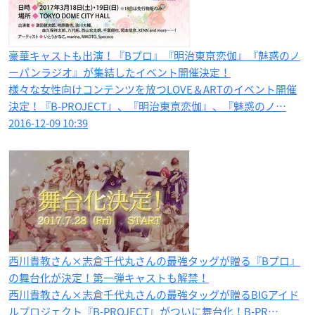
豪華キャストも出演！『Bプロ』『明治東亰恋伽』『魅惑のノ
ーパンラジオ』が集結したイベント開催決定！
様々な女性向けコンテンツを放つLOVE＆ARTのイベント開催
決定！『B-PROJECT』、『明治東亰恋伽』、『魅惑のノ…
2016-12-09 10:39
西川貴教さん×志倉千代丸さんの最強タッグが贈る『Bプロ』
の舞台化が決定！第一弾キャストも​解禁！
西川貴教さん×志倉千代丸さんの最強タッグが贈るBIGアイド
ルプロジェクト『B-PROJECT』がついに舞台化！B-PR…