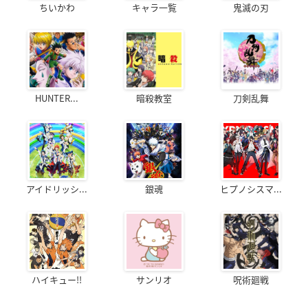
ちいかわ
キャラ一覧
鬼滅の刃
HUNTER...
暗殺教室
刀剣乱舞
アイドリッシ...
銀魂
ヒプノシスマ...
ハイキュー!!
サンリオ
呪術廻戦