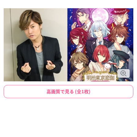
高画質で見る (全1枚)