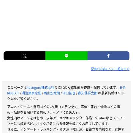
記事の内容について報告する
このページは
kusuguru株式会社
のにじめん編集部が作成・配信しています。
B-P
ROJECT
/
明治東亰恋伽
/
西山宏太朗
/
江口拓也
/
森久保祥太郎
の最新情報はリン
ク先をご覧ください。
アニメ・ゲーム・漫画などの2次元コンテンツや、声優・舞台・俳優などの情
報・話題をお届けする情報メディア「にじめん」。
女性向けアニメをはじめ、少年アニメやキャラクター作品、VTuberなどストリー
マーにも幅を広げ、オタクが気になる情報を幅広くお届けしています。
さらに、アンケート・ランキング・オタ活（推し活）お役立ち情報など、女性オ