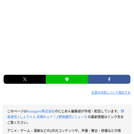
記事の内容について報告する
このページは
kusuguru株式会社
のにじめん編集部が作成・配信しています。
野
島透也
/
しょうぐん 天晴れェド！
/
野島健児
/
ニュース
の最新情報はリンク先を
ご覧ください。
アニメ・ゲーム・漫画などの2次元コンテンツや、声優・舞台・俳優などの情