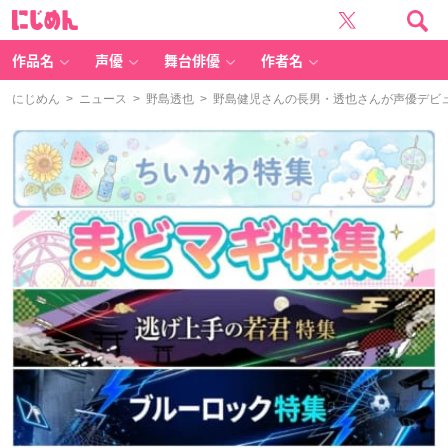
に
じ
め
ん
作品名
声優
舞台俳優
作者名
にじめん
>
ニュース
>
野島透也
> 野島健児さんの長男・透也さんが声優デビ