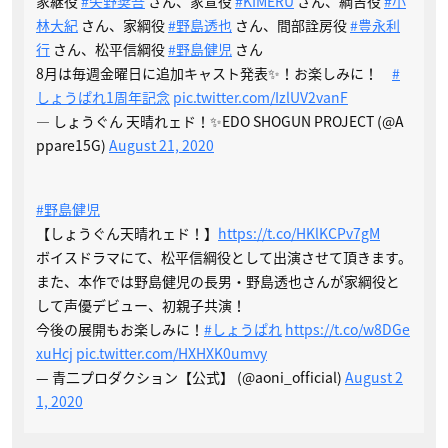
家継役
#矢野奨吾
さん、家宣役
#KIMERU
さん、綱吉役
#小
林大紀
さん、家綱役
#野島透也
さん、間部詮房役
#豊永利
行
さん、松平信綱役
#野島健児
さん
8月は毎週金曜日に追加キャスト発表✨！お楽しみに！
#
しょうぱれ1周年記念
pic.twitter.com/IzlUV2vanF
— しょうぐん 天晴れェド！✨EDO SHOGUN PROJECT (@A
ppare15G)
August 21, 2020
#野島健児
【しょうぐん天晴れェド！】
https://t.co/HKlKCPv7gM
ボイスドラマにて、松平信綱役として出演させて頂きます。
また、本作では野島健児の長男・野島透也さんが家綱役と
して声優デビュー、初親子共演！
今後の展開もお楽しみに！
#しょうぱれ
https://t.co/w8DGe
xuHcj
pic.twitter.com/HXHXK0umvy
— 青二プロダクション【公式】 (@aoni_official)
August 2
1, 2020