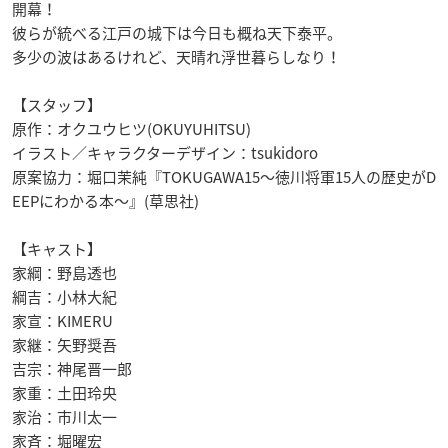
開幕！
彼らが統べる江戸の城下は今日も概ね天下泰平。
多少の波はあるけれど、天晴れ浮世暮らしなり！
【スタッフ】
原作：オクユウヒツ(OKUYUHITSU)
イラスト／キャラクターデザイン：tsukidoro
原案協力：堀口茉純『TOKUGAWA15〜徳川将軍15人の歴史がD
EEPにわかる本〜』(草思社)
【キャスト】
家綱：野島透也
綱吉：小林大紀
家宣：KIMERU
家継：矢野奨吾
吉宗：神尾晋一郎
家重：土田玲央
家治：市川太一
家斉：堀曜宏