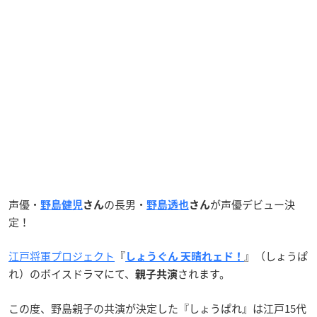
声優・
の長男・
が声優デビュー決
野島健児
さん
野島透也
さん
定！
江戸将軍プロジェクト
『
』（しょうぱ
しょうぐん 天晴れェド！
れ）のボイスドラマにて、
されます。
親子共演
この度、野島親子の共演が決定した『しょうぱれ』は江戸15代