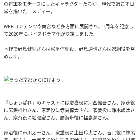
の将軍をモチーフにしたキャラクターたちが、現代で過ごす日
常を描いたコメディー。
WEBコンテンツや舞台など多方面に展開され、1周年を記念し
て2020年にボイスドラマ化が決定しました。
本作で野島健児さんは松平信綱役、野島透也さんは家綱役を努
めます。
『しょうぱれ』のキャストには慶喜役に河西健吾さん、家茂役
に広瀬裕也さん、家定役に寺島惇太さん、家慶役に鈴木崚汰さ
ん、家斉役に堀曜宏さん、勝海舟役に福島潤さん。
家治役に市川太一さん、家重役に土田玲央さん、吉宗役に神尾