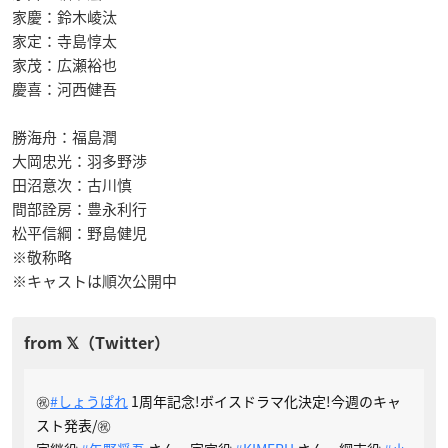
家慶：鈴木崚汰
家定：寺島惇太
家茂：広瀬裕也
慶喜：河西健吾
勝海舟：福島潤
大岡忠光：羽多野渉
田沼意次：古川慎
間部詮房：豊永利行
松平信綱：野島健児
※敬称略
※キャストは順次公開中
㊗️
#しょうぱれ
1周年記念!ボイスドラマ化決定!今週のキャ
スト発表/㊗️