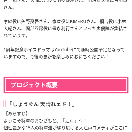
晋一郎さん、大岡忠光役に羽多野渉さん、田沼意次役に古川慎
さん。
家継役に矢野奨吾さん、家宣役にKIMERUさん、綱吉役に小林
大紀さん、間部詮房役に豊永利行さんといった声優陣が集結さ
れています。
1周年記念ボイスドラマはYouTubeにて随時公開予定となって
いますので、今後の更新を楽しみにお待ちください！
プロジェクト概要
『しょうぐん 天晴れェド！』
【あらすじ】
ようこそ将軍のおひざもと、『江戸』へ！
個性豊かな15人の将軍達が繰り広げる大江戸コメディがここに