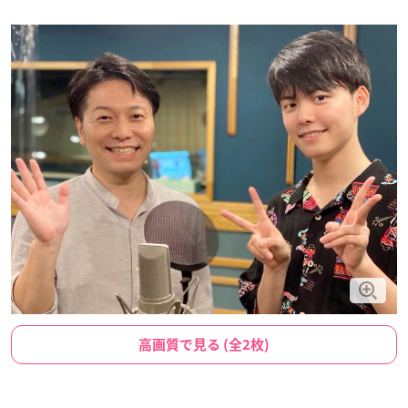
高画質で見る (全2枚)