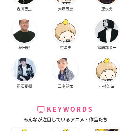
森川智之
大塚芳忠
速水奨
稲田徹
村瀬歩
諏訪部順一
花江夏樹
三宅健太
小林沙苗
KEYWORDS
みんなが注目しているアニメ・作品たち