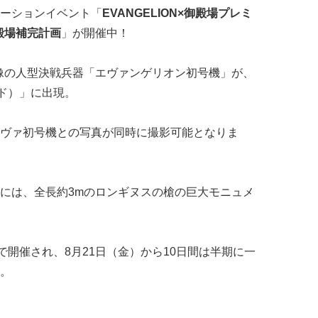
ーションイベント「
EVANGELION×御殿場プレミ
殿場補完計画
」が開催中！
像の人型決戦兵器「エヴァンゲリオン初号機」が、
イド）」に出現。
ヴァ初号機との写真が同時に撮影可能となりま
には、全長約3mのロンギヌスの槍の巨大モニュメ
で開催され、8月21日（金）から10日間は半期に一
。