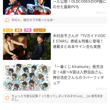
ール公開！OLDCODEXのOP曲に
のせた最新PVも
4コメント
中の人、随分カラダ張ったなあ…
グッズ
書籍
声優
ニュース
木村良平さんが「TVガイドVOIC
E STARS」表紙＆特集に登場！
連載まとめ本サイン会も実施
「一番くじ Kiramune」発売決
定！A賞〜N賞は入野自由さん、
神谷浩史さんらのラバーフィギ
ュア
3コメント
ちょっと今更な記事？って思ってしまいすみませんm(_ _)m 発売未定
だし。