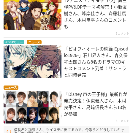
TVアニメ「アイ★チュウ」第三
弾PV&OPテーマ初解禁！小野友
樹さん、峰岸佳さん、斉藤壮馬
さん、木村良平さんのコメント
も
1コメント
インタビュー
ニュース
「ピオフィオーレの晩鐘-Episod
io1926-」石川界人さん、森久保
祥太郎さんら8名のドラマCDキ
ャストコメント到着！サントラ
と同時発売
ニュース
「Disney 声の王子様」最新作が
発売決定！伊東健人さん、木村
良平さん、島﨑信長さんら13名
が参加
6コメント
信長君と加藤さん、ツイステに出てるので、今歌うとどうしてもキャ