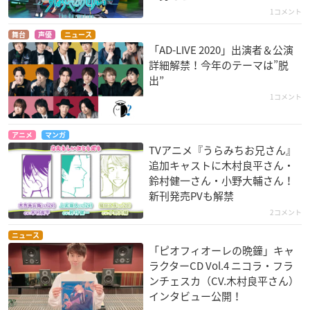
1コメント
舞台
声優
ニュース
「AD-LIVE 2020」出演者＆公演
詳細解禁！今年のテーマは”脱
出”
1コメント
アニメ
マンガ
TVアニメ『うらみちお兄さん』
追加キャストに木村良平さん・
鈴村健一さん・小野大輔さん！
新刊発売PVも解禁
2コメント
ニュース
「ピオフィオーレの晩鐘」キャ
ラクターCD Vol.4 ニコラ・フラ
ンチェスカ（CV.木村良平さん）
インタビュー公開！