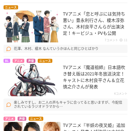
ニュース
TVアニメ「恋と呼ぶには気持ち
悪い」豊永利行さん、榎木淳弥
さん、木村良平さんらが出演決
定！キービジュ・PVも公開
7コメント
11
花澤、木村、榎木 なんていうかほんと同じひとばかり
BL
アニメ
声優
ニュース
TVアニメ『魔道祖師』日本語吹
き替え版は2021年冬放送決定！
キャストに木村良平さん＆立花
慎之介さんが発表
4コメント
楽しみですし、お二人の声もキャラに合ってると思いますが、今配信
されているラジオドラマから…
アニメ
声優
ニュース
TVアニメ『半妖の夜叉姫』追加