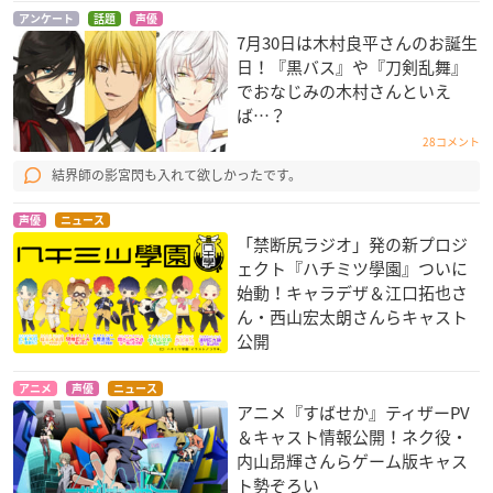
アンケート
話題
声優
7月30日は木村良平さんのお誕生
日！『黒バス』や『刀剣乱舞』
でおなじみの木村さんといえ
ば…？
28コメント
結界師の影宮閃も入れて欲しかったです。
声優
ニュース
「禁断尻ラジオ」発の新プロジ
ェクト『ハチミツ學園』ついに
始動！キャラデザ＆江口拓也さ
ん・西山宏太朗さんらキャスト
公開
アニメ
声優
ニュース
アニメ『すばせか』ティザーPV
＆キャスト情報公開！ネク役・
内山昂輝さんらゲーム版キャス
ト勢ぞろい