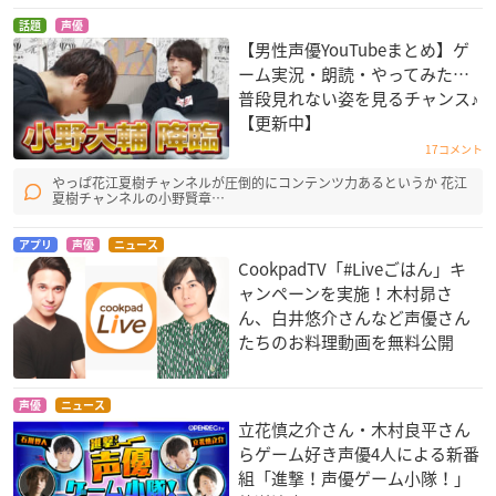
話題
声優
【男性声優YouTubeまとめ】ゲ
ーム実況・朗読・やってみた…
普段見れない姿を見るチャンス♪
【更新中】
17コメント
やっぱ花江夏樹チャンネルが圧倒的にコンテンツ力あるというか 花江
夏樹チャンネルの小野賢章…
アプリ
声優
ニュース
CookpadTV「#Liveごはん」キ
ャンペーンを実施！木村昴さ
ん、白井悠介さんなど声優さん
たちのお料理動画を無料公開
声優
ニュース
立花慎之介さん・木村良平さん
らゲーム好き声優4人による新番
組「進撃！声優ゲーム小隊！」