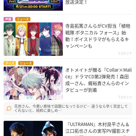
放送決定！
声優
ニュース
寺島拓篤さんらがCV担当「植物
戦隊 ボタニカル フォース」始
動！ボイスドラマがもらえるキ
ャンペーンも
1コメント
グッズ
ニュース
オトメイトが贈る『Collar×Mali
ce』ドラマCD第2弾発売！森田
成一さん、梶裕貴さんらのイン
タビューが到着
7コメント
花邑さん、今悪い意味で話題になってるけど… 違うなら早く否定して
くれないと、純粋に楽しめ…
『ULTRAMAN』木村良平さん＆
江口拓也さんの実写PV撮影スチ