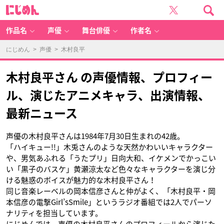
に
じ
め
ん
作品名
声優
舞台俳優
作者名
にじめん
>
声優
> 木村良平
木村良平さん の声優情報、プロフィー
ル、演じたアニメキャラ、出演情報、
最新ニュース
声優の木村良平さんは1984年7月30日生まれの42歳。
「ハイキュー!!」木兎さんのような天然かわいいキャラクター
や、男気あふれる「うたプリ」日向大和、イケメンでかっこい
い「黒子のバスケ」黄瀬涼太など色々なキャラクターを演じ分
ける魅惑のボイスが魅力的な木村良平さん！
同じ音楽レーベルの岡本信彦さんと仲がよく、「木村良平・岡
本信彦の電撃Girl’sSmile」というラジオ番組では2人でパーソ
ナリティを担当しています。