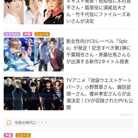
キャスト発表！琥珀役に木村良
平さん・翡翠役に浦尾岳大さ
ん・竹千代役にファイルーズあ
いさんが決定
ドラマCD
声優
ニュース
新女性向けCDレーベル「Spic
a」が発足！記念すべき第1弾に
千葉翔也さん・斉藤壮馬さんら
が出演する新作2タイトル発表
TVアニメ『池袋ウエストゲート
パーク』小野賢章さん、諏訪部
順一さん、櫻井孝宏さんらが出
演決定！CVが収録されたPVも公
開
5コメント
令和の時代に・・・
声優
ニュース