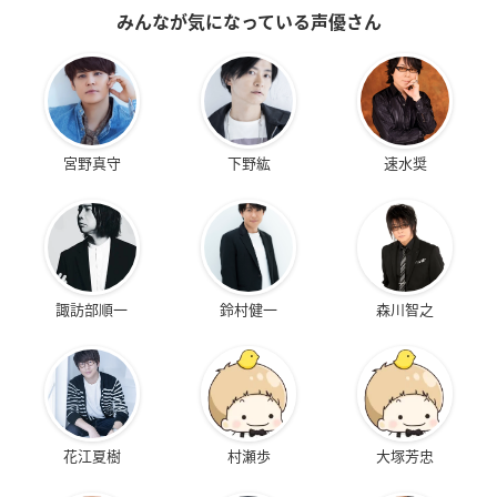
みんなが気になっている声優さん
宮野真守
下野紘
速水奨
諏訪部順一
鈴村健一
森川智之
花江夏樹
村瀬歩
大塚芳忠