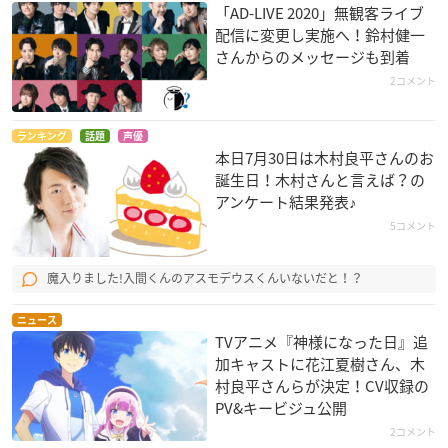
「AD-LIVE 2020」無観客ライブ
配信に変更し実施へ！鈴村健一
さんからのメッセージも到着
2コメント
ランキング
話題
声優
本日7月30日は木村良平さんのお
誕生日！木村さんと言えば？の
アンケート結果発表♪
5コメント
魔入りました!入間くんのアスモデウスくんいないだと！？
ニュース
TVアニメ『神様になった日』追
加キャストに花江夏樹さん、木
村良平さんらが決定！CV収録の
PV&キービジュ公開
2コメント