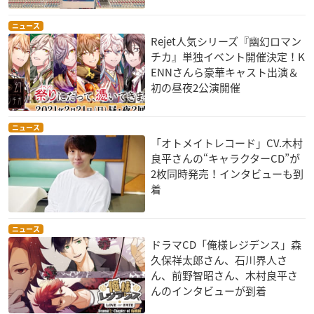
ニュース
Rejet人気シリーズ『幽幻ロマン
チカ』単独イベント開催決定！K
ENNさんら豪華キャスト出演＆
初の昼夜2公演開催
ニュース
「オトメイトレコード」CV.木村
良平さんの“キャラクターCD”が
2枚同時発売！インタビューも到
着
ニュース
ドラマCD「俺様レジデンス」森
久保祥太郎さん、石川界人さ
ん、前野智昭さん、木村良平さ
んのインタビューが到着