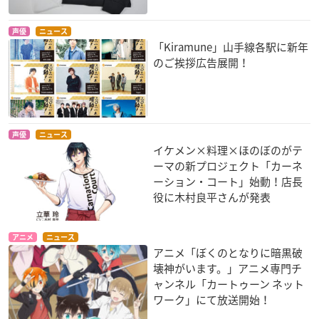
声優
ニュース
「Kiramune」山手線各駅に新年
のご挨拶広告展開！
声優
ニュース
イケメン×料理×ほのぼのがテ
ーマの新プロジェクト「カーネ
ーション・コート」始動！店長
役に木村良平さんが発表
アニメ
ニュース
アニメ「ぼくのとなりに暗黒破
壊神がいます。」アニメ専門チ
ャンネル「カートゥーン ネット
ワーク」にて放送開始！