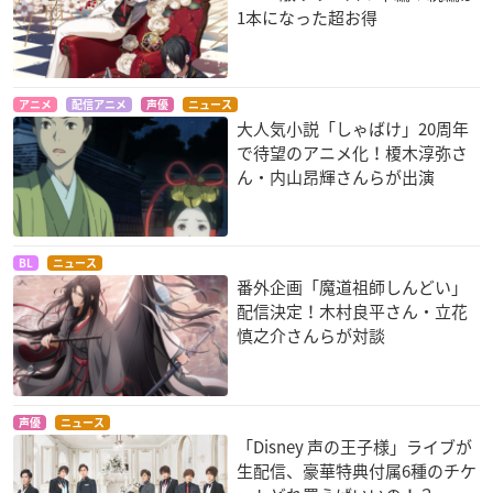
1本になった超お得
アニメ
配信アニメ
声優
ニュース
大人気小説「しゃばけ」20周年
で待望のアニメ化！榎木淳弥さ
ん・内山昂輝さんらが出演
BL
ニュース
番外企画「魔道祖師しんどい」
配信決定！木村良平さん・立花
慎之介さんらが対談
声優
ニュース
「Disney 声の王子様」ライブが
生配信、豪華特典付属6種のチケ