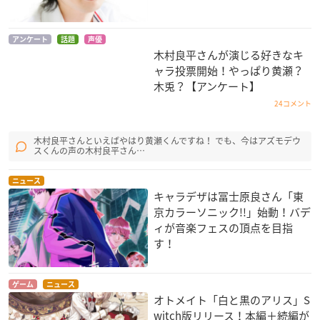
アンケート
話題
声優
木村良平さんが演じる好きなキ
ャラ投票開始！やっぱり黄瀬？
木兎？【アンケート】
24コメント
木村良平さんといえばやはり黄瀬くんですね！ でも、今はアズモデウ
スくんの声の木村良平さん…
ニュース
キャラデザは冨士原良さん「東
京カラーソニック!!」始動！バデ
ィが音楽フェスの頂点を目指
す！
ゲーム
ニュース
オトメイト「白と黒のアリス」S
witch版リリース！本編＋続編が