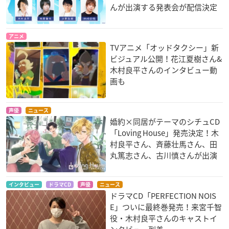
んが出演する発表会が配信決定
アニメ
TVアニメ「オッドタクシー」新
ビジュアル公開！花江夏樹さん&
木村良平さんのインタビュー動
画も
声優
ニュース
婚約×同居がテーマのシチュCD
「Loving House」発売決定！木
村良平さん、斉藤壮馬さん、田
丸篤志さん、古川慎さんが出演
インタビュー
ドラマCD
声優
ニュース
ドラマCD「PERFECTION NOIS
E」ついに最終巻発売！来宮千智
役・木村良平さんのキャストイ