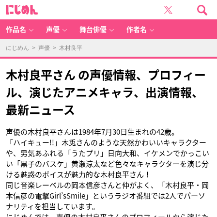
に
じ
め
ん
作品名
声優
舞台俳優
作者名
にじめん
>
声優
> 木村良平
木村良平さん の声優情報、プロフィー
ル、演じたアニメキャラ、出演情報、
最新ニュース
声優の木村良平さんは1984年7月30日生まれの42歳。
「ハイキュー!!」木兎さんのような天然かわいいキャラクター
や、男気あふれる「うたプリ」日向大和、イケメンでかっこい
い「黒子のバスケ」黄瀬涼太など色々なキャラクターを演じ分
ける魅惑のボイスが魅力的な木村良平さん！
同じ音楽レーベルの岡本信彦さんと仲がよく、「木村良平・岡
本信彦の電撃Girl’sSmile」というラジオ番組では2人でパーソ
ナリティを担当しています。