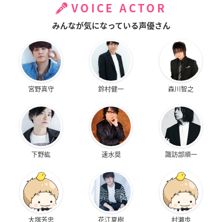
VOICE ACTOR
みんなが気になっている声優さん
宮野真守
鈴村健一
森川智之
下野紘
速水奨
諏訪部順一
大塚芳忠
花江夏樹
村瀬歩