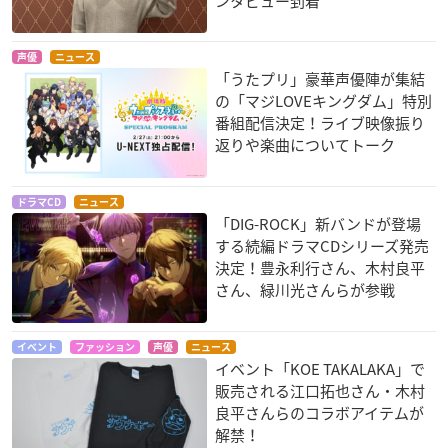
ンタビュー到着
声優
ニュース
「うたプリ」豪華声優陣が集結
の「マジLOVEキングダム」特別
番組配信決定！ライブ映像振り
返りや楽曲についてトーク
ドラマCD
ニュース
「DIG-ROCK」新バンドが登場
する続編ドラマCDシリーズ発売
決定！豊永利行さん、木村良平
さん、緑川光さんらが参戦
イベント
ファッション
声優
ニュース
イベント「KOE TAKALAKA」で
販売される江口拓也さん・木村
良平さんらのコラボアイテムが
解禁！