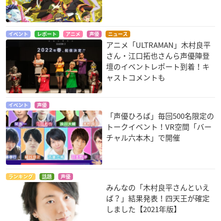
イベント
レポート
アニメ
声優
ニュース
アニメ「ULTRAMAN」木村良平
さん・江口拓也さんら声優陣登
壇のイベントレポート到着！キ
ャストコメントも
イベント
声優
「声優ひろば」毎回500名限定の
トークイベント！VR空間「バー
チャル六本木」で開催
ランキング
話題
声優
みんなの「木村良平さんといえ
ば？」結果発表！四天王が確定
しました【2021年版】