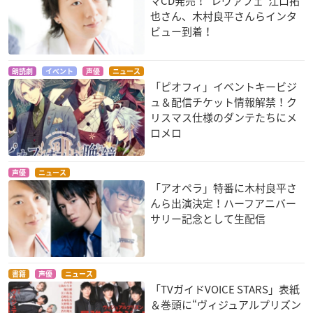
マCD発売！“レヴァフェ”江口拓
也さん、木村良平さんらインタ
ビュー到着！
朗読劇
イベント
声優
ニュース
「ピオフィ」イベントキービジ
ュ＆配信チケット情報解禁！ク
リスマス仕様のダンテたちにメ
ロメロ
声優
ニュース
「アオペラ」特番に木村良平さ
んら出演決定！ハーフアニバー
サリー記念として生配信
書籍
声優
ニュース
「TVガイドVOICE STARS」表紙
＆巻頭に“ヴィジュアルプリズン