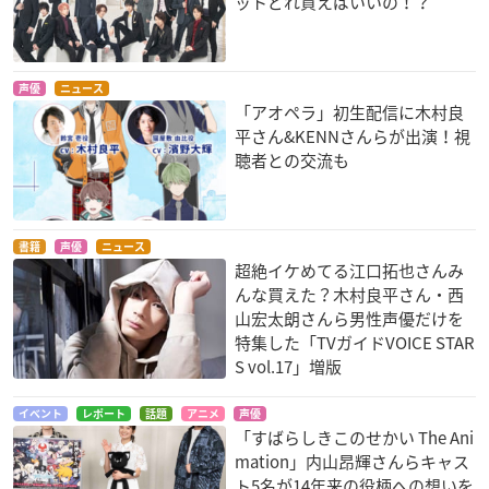
ットどれ買えばいいの！？
声優
ニュース
「アオペラ」初生配信に木村良
平さん&KENNさんらが出演！視
聴者との交流も
書籍
声優
ニュース
超絶イケめてる江口拓也さんみ
んな買えた？木村良平さん・西
山宏太朗さんら男性声優だけを
特集した「TVガイドVOICE STAR
S vol.17」増版
イベント
レポート
話題
アニメ
声優
「すばらしきこのせかい The Ani
mation」内山昂輝さんらキャス
ト5名が14年来の役柄への想いを