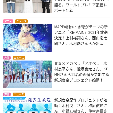
語る。ワールドプレミア配信レ
ポート到着
アニメ
ニュース
MAPPA制作・水球がテーマの新
アニメ「RE-MAIN」2021年放送
決定！上村裕翔さん、西山宏太
朗さん、木村昴さんらが出演
声優
ニュース
青春×アカペラ「アオペラ」木
村良平さん、逢坂良太さん、KE
NNさんら11名の声優が参加する
新規音楽プロジェクト始動！
声優
ニュース
新規音楽原作プロジェクトが始
動！木村良平さん、柿原徹也さ
ん、小野友樹さん、仲村宗悟さ