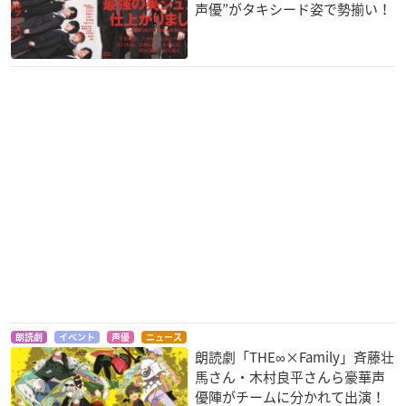
声優”がタキシード姿で勢揃い！
朗読劇
イベント
声優
ニュース
朗読劇「THE∞×Family」斉藤壮
馬さん・木村良平さんら豪華声
優陣がチームに分かれて出演！