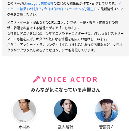
このページは
kusuguru株式会社
のにじめん編集部が作成・配信しています。
ア
ンケート結果
/
木村良平
/
今日は何の日？
/
ランキング
/
誕生日
の最新情報はリン
ク先をご覧ください。
アニメ・ゲーム・漫画などの2次元コンテンツや、声優・舞台・俳優などの情
報・話題をお届けする情報メディア「にじめん」。
女性向けアニメをはじめ、少年アニメやキャラクター作品、VTuberなどストリー
マーにも幅を広げ、オタクが気になる情報を幅広くお届けしています。
さらに、アンケート・ランキング・オタ活（推し活）お役立ち情報など、女性オ
タクがワクワク楽しめるようなコンテンツも発信しています。
VOICE ACTOR
みんなが気になっている声優さん
木村昴
武内駿輔
宮野真守