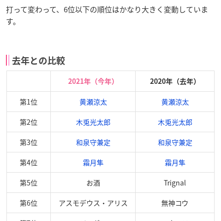
打って変わって、6位以下の順位はかなり大きく変動していま
す。
去年との比較
2021年（今年）
2020年（去年）
第1位
黄瀬涼太
黄瀬涼太
第2位
木兎光太郎
木兎光太郎
第3位
和泉守兼定
和泉守兼定
第4位
霜月隼
霜月隼
第5位
お酒
Trignal
第6位
アスモデウス・アリス
無神コウ