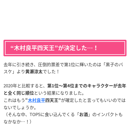
“木村良平四天王”が決定した…！
去年に引き続き、圧倒的票差で第1位に輝いたのは「黒子のバ
スケ」より
でした！
黄瀬涼太
2020年と比較すると、
第1位〜第4位までのキャラクターが去年
という結果になりました。
と全く同じ順位
これはもう
が確定したと言ってもいいのでは
“
木村良平
四天王”
ないでしょうか。
（そんな中、TOP5に食い込んでくる「
」のインパクトも
お酒
なかなか…！）