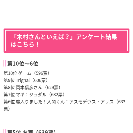
「木村さんといえば？」アンケート結果
はこちら！
第10位〜6位
第10位 ゲーム（596票）
第9位 Trignal（606票）
第8位 岡本信彦さん（629票）
第7位 マギ：ジュダル（632票）
第6位 魔入りました！入間くん：アスモデウス・アリス（633
票）
第5位 お酒（639票）