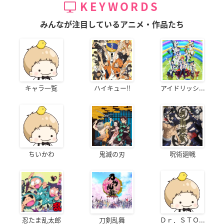
KEYWORDS
みんなが注目しているアニメ・作品たち
キャラ一覧
ハイキュー!!
アイドリッシ...
ちいかわ
鬼滅の刃
呪術廻戦
忍たま乱太郎
刀剣乱舞
Ｄｒ．ＳＴＯ...