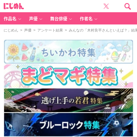
に
じ
め
ん
作品名
声優
舞台俳優
作者名
にじめん
>
声優
>
アンケート結果
> みんなの「木村良平さんといえば？」結果