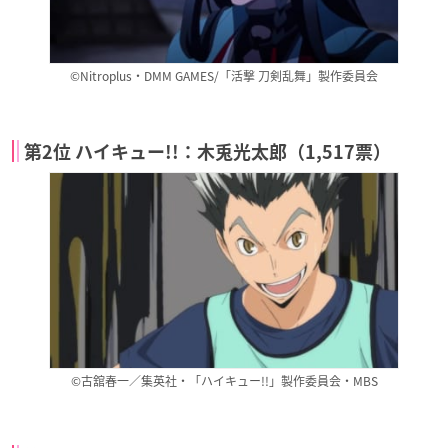
©Nitroplus・DMM GAMES/「活撃 刀剣乱舞」製作委員会
第2位 ハイキュー!!：木兎光太郎（1,517票）
©古舘春一／集英社・「ハイキュー!!」製作委員会・MBS