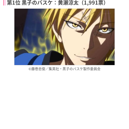
第1位 黒子のバスケ：黄瀬涼太（1,991票）
©藤巻忠俊／集英社・黒子のバスケ製作委員会