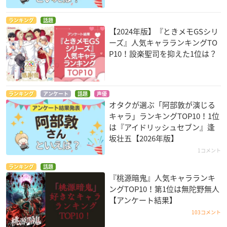
ランキング
話題
【2024年版】『ときメモGSシリ
ーズ』人気キャラランキングTO
P10！設楽聖司を抑えた1位は？
ランキング
アンケート
話題
声優
オタクが選ぶ「阿部敦が演じる
キャラ」ランキングTOP10！1位
は『アイドリッシュセブン』逢
坂壮五【2026年版】
1コメント
ランキング
話題
『桃源暗鬼』人気キャラランキ
ングTOP10！第1位は無陀野無人
【アンケート結果】
103コメント