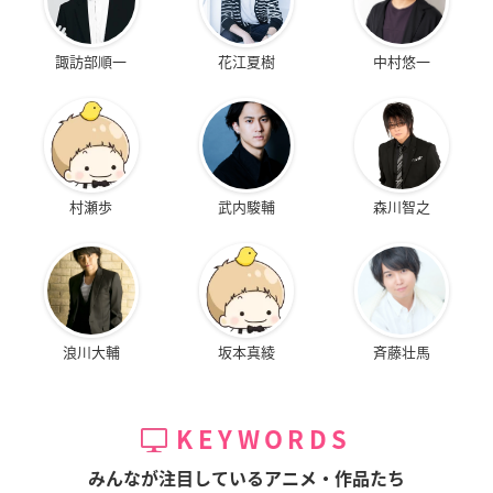
諏訪部順一
花江夏樹
中村悠一
村瀬歩
武内駿輔
森川智之
浪川大輔
坂本真綾
斉藤壮馬
KEYWORDS
みんなが注目しているアニメ・作品たち