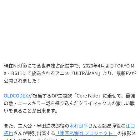
現在Netflixにて全世界独占配信中で、2020年4月よりTOKYO M
X・BS11にて放送されるアニメ『ULTRAMAN』より、最新PVが
公開されました！
OLDCODEX
が担当するOP主題歌「Core Fade」に乗せて、最強
の敵・エースキラー戦を盛り込んだクライマックスの激しい戦
いを見ることが出来ます。
また、主人公・早田進次郎役の
木村良平
さん＆諸星弾役の
江口
拓也
さんが特別出演する
「実写PV制作プロジェクト」
の撮影メ