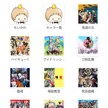
ちいかわ
キャラ一覧
鬼滅の刃
ハイキュー!!
アイドリッシ...
刀剣乱舞
銀魂
暗殺教室
呪術廻戦