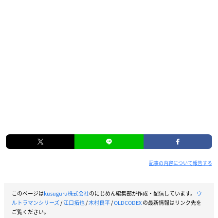
記事の内容について報告する
このページは
kusuguru株式会社
のにじめん編集部が作成・配信しています。
ウ
ルトラマンシリーズ
/
江口拓也
/
木村良平
/
OLDCODEX
の最新情報はリンク先を
ご覧ください。