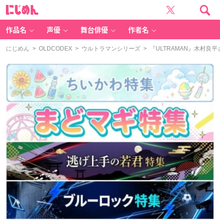
に
じ
め
ん
作品名
声優
舞台俳優
作者名
にじめん
>
OLDCODEX
>
ウルトラマンシリーズ
> 『ULTRAMAN』木村良