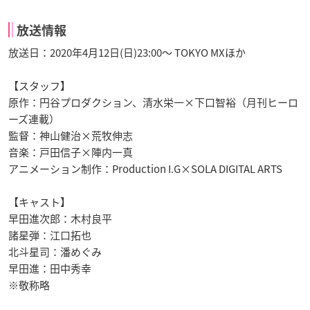
放送情報
放送日：2020年4月12日(日)23:00～ TOKYO MXほか
【スタッフ】
原作：円谷プロダクション、清水栄一×下口智裕（月刊ヒーロ
ーズ連載）
監督：神山健治×荒牧伸志
音楽：戸田信子×陣内一真
アニメーション制作：Production I.G×SOLA DIGITAL ARTS
【キャスト】
早田進次郎：木村良平
諸星弾：江口拓也
北斗星司：潘めぐみ
早田進：田中秀幸
※敬称略