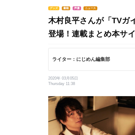
グッズ
書籍
声優
ニュース
木村良平さんが「TVガイド
登場！連載まとめ本サ
ライター：にじめん編集部
2020年 03月05日
Thursday 11:38