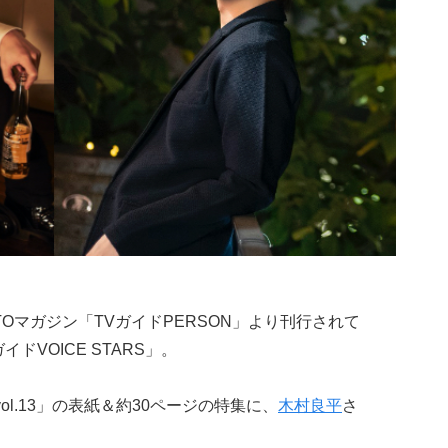
TOマガジン「TVガイドPERSON」より刊行されて
ドVOICE STARS」。
vol.13」の表紙＆約30ページの特集に、
木村良平
さ