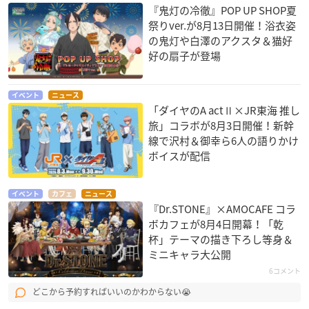
『鬼灯の冷徹』POP UP SHOP夏
祭りver.が8月13日開催！浴衣姿
の鬼灯や白澤のアクスタ＆猫好
好の扇子が登場
イベント
ニュース
「ダイヤのA actⅡ×JR東海 推し
旅」コラボが8月3日開催！新幹
線で沢村＆御幸ら6人の語りかけ
ボイスが配信
イベント
カフェ
ニュース
『Dr.STONE』×AMOCAFE コラ
ボカフェが8月4日開幕！「乾
杯」テーマの描き下ろし等身＆
ミニキャラ大公開
6コメント
どこから予約すればいいのかわからない😭