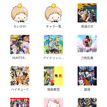
ちいかわ
キャラ一覧
鬼滅の刃
HUNTER...
アイドリッシ...
刀剣乱舞
ハイキュー!!
暗殺教室
銀魂