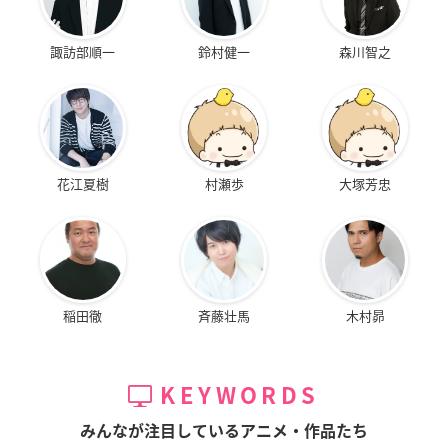
諏訪部順一
鈴村健一
森川智之
花江夏樹
村瀬歩
大塚芳忠
稲田徹
斉藤壮馬
木村昴
KEYWORDS
みんなが注目しているアニメ・作品たち