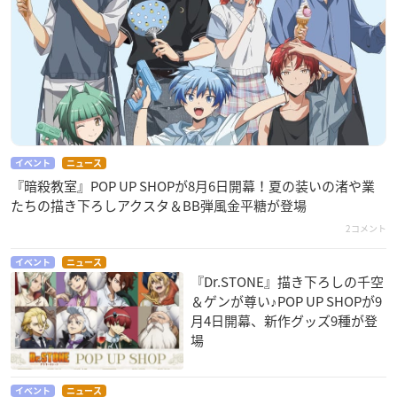
イベント
ニュース
『暗殺教室』POP UP SHOPが8月6日開幕！夏の装いの渚や業
たちの描き下ろしアクスタ＆BB弾風金平糖が登場
2コメント
イベント
ニュース
『Dr.STONE』描き下ろしの千空
＆ゲンが尊い♪POP UP SHOPが9
月4日開幕、新作グッズ9種が登
場
イベント
ニュース