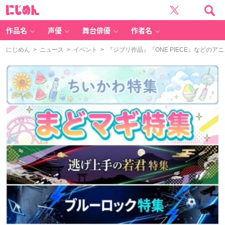
に
じ
め
ん
作品名
声優
舞台俳優
作者名
にじめん
>
ニュース
>
イベント
> 『ジブリ作品』『ONE PIECE』など