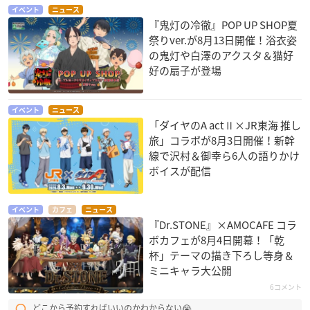
イベント
ニュース
『鬼灯の冷徹』POP UP SHOP夏
祭りver.が8月13日開催！浴衣姿
の鬼灯や白澤のアクスタ＆猫好
好の扇子が登場
イベント
ニュース
「ダイヤのA actⅡ×JR東海 推し
旅」コラボが8月3日開催！新幹
線で沢村＆御幸ら6人の語りかけ
ボイスが配信
イベント
カフェ
ニュース
『Dr.STONE』×AMOCAFE コラ
ボカフェが8月4日開幕！「乾
杯」テーマの描き下ろし等身＆
ミニキャラ大公開
6コメント
どこから予約すればいいのかわからない😭