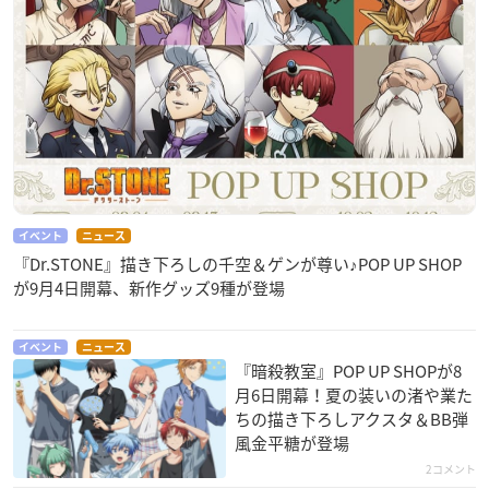
イベント
ニュース
『Dr.STONE』描き下ろしの千空＆ゲンが尊い♪POP UP SHOP
が9月4日開幕、新作グッズ9種が登場
イベント
ニュース
『暗殺教室』POP UP SHOPが8
月6日開幕！夏の装いの渚や業た
ちの描き下ろしアクスタ＆BB弾
風金平糖が登場
2コメント