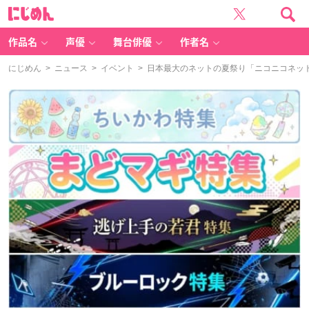
に
じ
め
ん
作品名
声優
舞台俳優
作者名
にじめん
>
ニュース
>
イベント
> 日本最大のネットの夏祭り「ニコニコネット