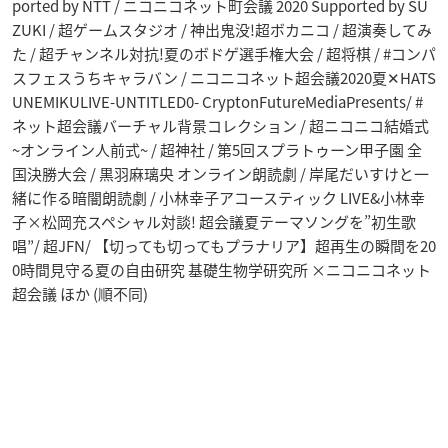
ported by NTT / ニコニコネット町会議 2020 Supported by SU
ZUKI / 超ゲームスタジオ / 神出鬼没!超ボカニコ / 超演奏してみ
た / 超チャンネル対抗!夏のボドゲ選手権大会 / 超将棋 / #コンパ
スフェスうちキャラバン / ニコニコネット超会議2020夏✕HATS
UNEMIKULIVE-UNTITLED0- CryptonFutureMediaPresents/ #
ネット超会議バーチャル背景コレクション / 超ニコニコ結婚式
~オンライン人前式~ / 超神社 / 第5回スプラトゥーン甲子園 全
国決勝大会 / 黒羽麻璃央 オンライン朗読劇 / 岸尾だいすけと一
緒に作る暗闇朗読劇 / 小林幸子アコースティック LIVE&小林幸
子×松岡充スペシャル対談! 超会議夏テーマソングを”初生歌
唱”/ 超JFN/ 【切っても切ってもプラナリア】超再生の瞬間を20
0時間見守る夏の自由研究 基礎生物学研究所 ×ニコニコネット
超会議 ほか (順不同)