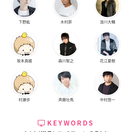
下野紘
木村昴
浪川大輔
坂本真綾
森川智之
花江夏樹
村瀬歩
斉藤壮馬
中村悠一
KEYWORDS