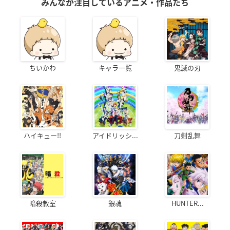
みんなが注目しているアニメ・作品たち
ちいかわ
キャラ一覧
鬼滅の刃
ハイキュー!!
アイドリッシ...
刀剣乱舞
暗殺教室
銀魂
HUNTER...