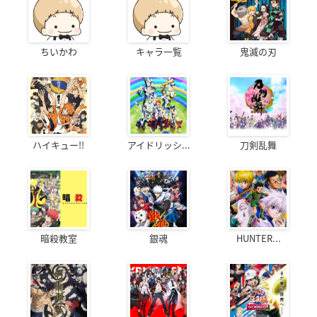
ちいかわ
キャラ一覧
鬼滅の刃
ハイキュー!!
アイドリッシ...
刀剣乱舞
暗殺教室
銀魂
HUNTER...