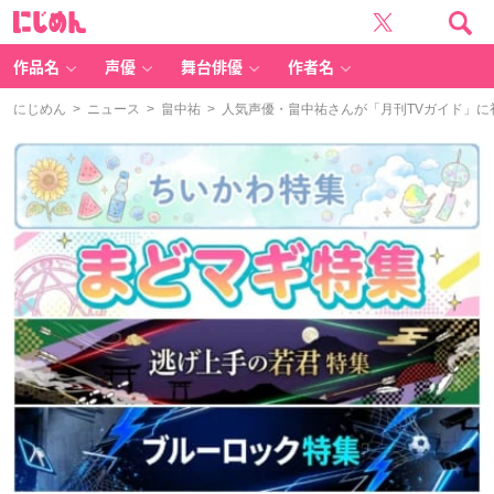
に
じ
め
ん
作品名
声優
舞台俳優
作者名
にじめん
>
ニュース
>
畠中祐
> 人気声優・畠中祐さんが「月刊TVガイド」