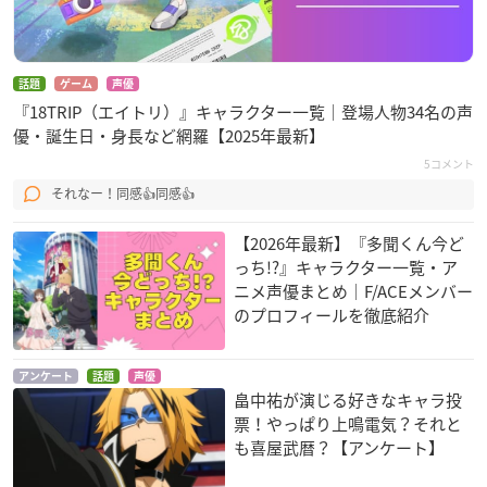
話題
ゲーム
声優
『18TRIP（エイトリ）』キャラクター一覧｜登場人物34名の声
優・誕生日・身長など網羅【2025年最新】
5コメント
それなー！同感👍同感👍
【2026年最新】『多聞くん今ど
っち!?』キャラクター一覧・ア
ニメ声優まとめ｜F/ACEメンバー
のプロフィールを徹底紹介
アンケート
話題
声優
畠中祐が演じる好きなキャラ投
票！やっぱり上鳴電気？それと
も喜屋武暦？【アンケート】