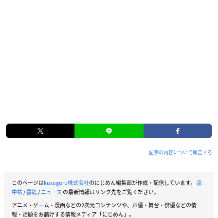
記事の内容について報告する
このページは
kusuguru株式会社
のにじめん編集部が作成・配信しています。
畠
中祐
/
書籍
/
ニュース
の最新情報はリンク先をご覧ください。
アニメ・ゲーム・漫画などの2次元コンテンツや、声優・舞台・俳優などの情
報・話題をお届けする情報メディア「にじめん」。