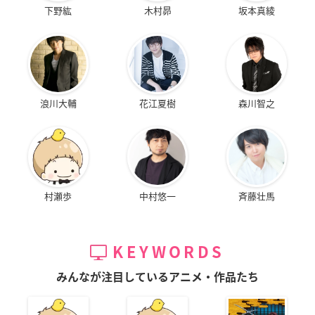
下野紘
木村昴
坂本真綾
浪川大輔
花江夏樹
森川智之
村瀬歩
中村悠一
斉藤壮馬
KEYWORDS
みんなが注目しているアニメ・作品たち