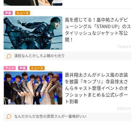
声優
ニュース
風を感じてる！畠中祐さんデビ
ューシングル「STAND UP」のス
タイリッシュなジャケット写公
開！
7コメント
演技なんとかしろよ親の七光り
アニメ
声優
ニュース
蒼井翔太さんがドレス風の衣装
を披露『キンプリ』寺島惇太さ
んらキャスト登壇イベントのオ
フショットまとめ＆公式レポー
ト到着
5コメント
なんだかんだ女性の斎賀さんが一番格好いい