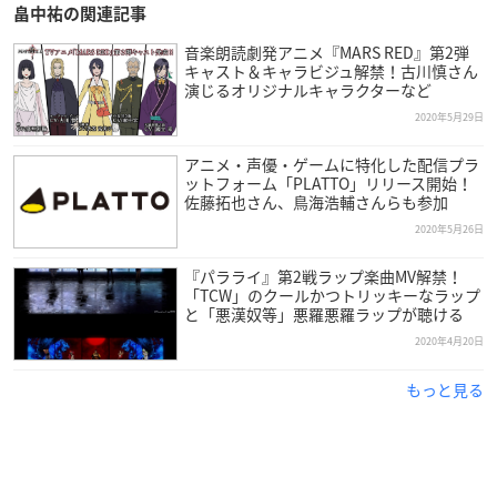
畠中祐の関連記事
音楽朗読劇発アニメ『MARS RED』第2弾
キャスト＆キャラビジュ解禁！古川慎さん
演じるオリジナルキャラクターなど
2020年5月29日
アニメ・声優・ゲームに特化した配信プラ
ットフォーム「PLATTO」リリース開始！
佐藤拓也さん、鳥海浩輔さんらも参加
2020年5月26日
『パラライ』第2戦ラップ楽曲MV解禁！
「TCW」のクールかつトリッキーなラップ
と「悪漢奴等」悪羅悪羅ラップが聴ける
2020年4月20日
もっと見る