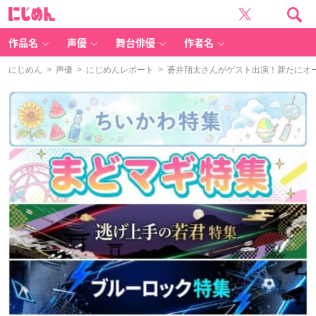
に
じ
め
ん
作品名
声優
舞台俳優
作者名
にじめん
>
声優
>
にじめんレポート
> 蒼井翔太さんがゲスト出演！新たにオ