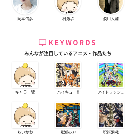
岡本信彦
村瀬歩
浪川大輔
KEYWORDS
みんなが注目しているアニメ・作品たち
キャラ一覧
ハイキュー!!
アイドリッシ...
ちいかわ
鬼滅の刃
呪術廻戦