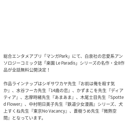
総合エンタメアプリ「マンガPark」にて、白泉社の恋愛系アン
ソロジーコミック誌「楽園 Le Paradis」シリーズの名作・全8作
品が全話無料公開決定！
作品ラインナップはシギサワカヤ先生『お前は俺を殺す気
か』、水谷フーカ先生『14歳の恋』、かずまこを先生『ディア
ティア』、志摩時緒先生『あまあま』、木尾士目先生『Spotte
d Flower』、中村明日美子先生『鉄道少女漫画』シリーズ、犬
上すくね先生『東京No Vacancy』、蒼樹うめ先生『微熱空
間』となっています。