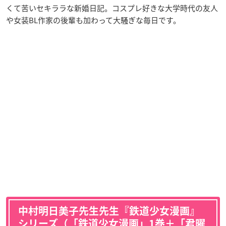
くて苦いセキララな新婚日記。コスプレ好きな大学時代の友人
や女装BL作家の後輩も加わって大騒ぎな毎日です。
中村明日美子先生先生『鉄道少女漫画』
シリーズ（「鉄道少女漫画」1巻＋「君曜