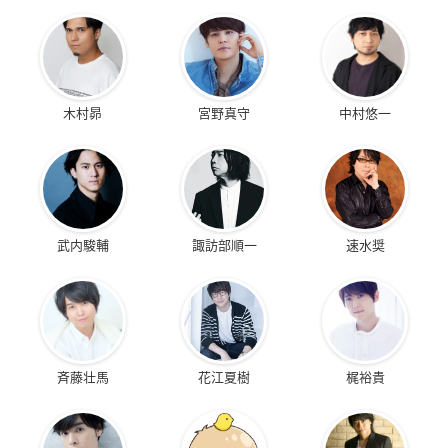
木村昴
宮野真守
中村悠一
武内駿輔
諏訪部順一
速水奨
斉藤壮馬
花江夏樹
梶裕貴