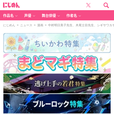
に
じ
め
ん
作品名
声優
舞台俳優
作者名
にじめん
>
ニュース
>
漫画
> 中村明日美子先生、木尾士目先生、シギサワカ