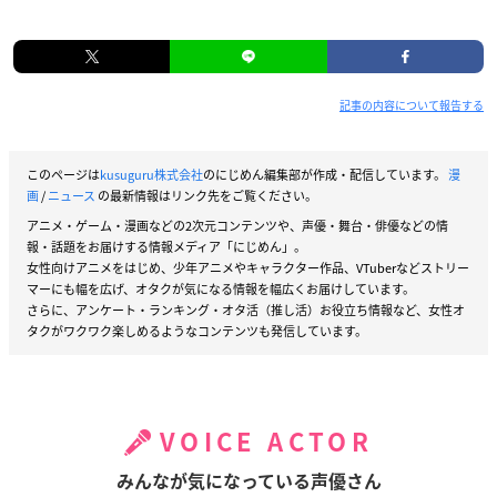
記事の内容について報告する
このページは
kusuguru株式会社
のにじめん編集部が作成・配信しています。
漫
画
/
ニュース
の最新情報はリンク先をご覧ください。
アニメ・ゲーム・漫画などの2次元コンテンツや、声優・舞台・俳優などの情
報・話題をお届けする情報メディア「にじめん」。
女性向けアニメをはじめ、少年アニメやキャラクター作品、VTuberなどストリー
マーにも幅を広げ、オタクが気になる情報を幅広くお届けしています。
さらに、アンケート・ランキング・オタ活（推し活）お役立ち情報など、女性オ
タクがワクワク楽しめるようなコンテンツも発信しています。
VOICE ACTOR
みんなが気になっている声優さん