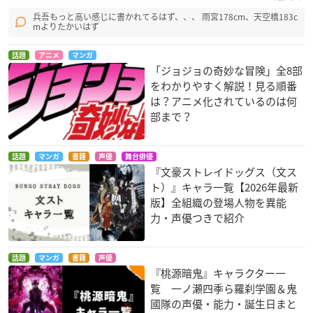
兵吾もっと高い感じに書かれてるはず、、、 雨宮178cm、天空橋183c
mよりたかいはず
話題
アニメ
マンガ
「ジョジョの奇妙な冒険」全8部
をわかりやすく解説！見る順番
は？アニメ化されているのは何
部まで？
話題
マンガ
書籍
声優
舞台俳優
『文豪ストレイドッグス（文ス
ト）』キャラ一覧【2026年最新
版】全組織の登場人物を異能
力・声優つきで紹介
話題
マンガ
書籍
声優
『桃源暗鬼』キャラクター一
覧 一ノ瀬四季ら羅刹学園＆鬼
國隊の声優・能力・誕生日まと