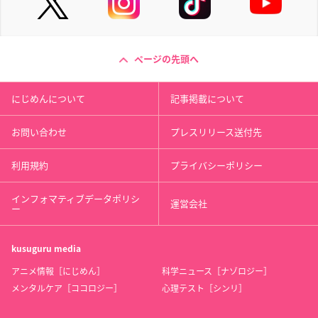
ページの先頭へ
にじめんについて
記事掲載について
お問い合わせ
プレスリリース送付先
利用規約
プライバシーポリシー
インフォマティブデータポリシ
運営会社
ー
kusuguru
media
アニメ情報［にじめん］
科学ニュース［ナゾロジー］
メンタルケア［ココロジー］
心理テスト［シンリ］