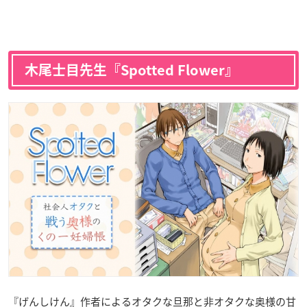
木尾士目先生『Spotted Flower』
『げんしけん』作者によるオタクな旦那と非オタクな奥様の甘