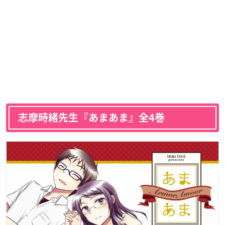
志摩時緒先生『あまあま』全4巻