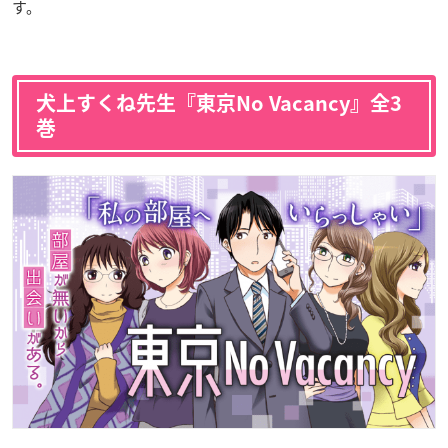
す。
犬上すくね先生『東京No Vacancy』全3
巻