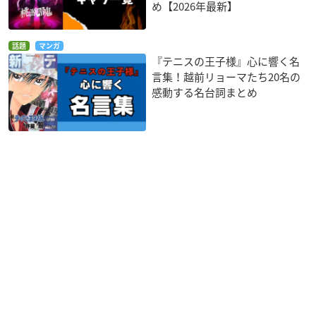
め【2026年最新】
話題
マンガ
『テニスの王子様』心に響く名
言集！越前リョーマたち20名の
感動する名台詞まとめ