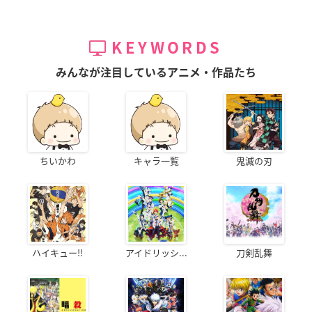
KEYWORDS
みんなが注目しているアニメ・作品たち
ちいかわ
キャラ一覧
鬼滅の刃
ハイキュー!!
アイドリッシ...
刀剣乱舞