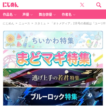
に
じ
め
ん
作品名
声優
舞台俳優
作者名
にじめん
>
ニュース
>
スタミュ
> 「オトメディア」2月号の表紙は『ユーリ!!! 