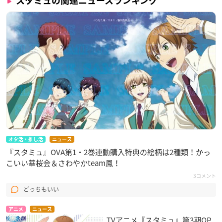
スタミュの関連ニュースランキング
オタ活・推し活
ニュース
『スタミュ』OVA第1・2巻連動購入特典の絵柄は2種類！かっ
こいい華桜会＆さわやかteam鳳！
3コメント
どっちもいい
アニメ
ニュース
TVアニメ『スタミュ』第3期OP