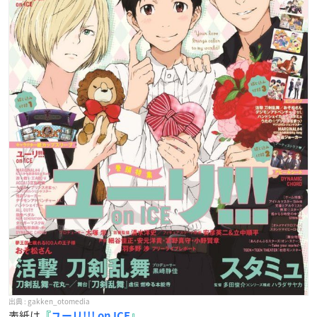
gakken_otomedia
表紙は
『
ユーリ!!! on ICE
』