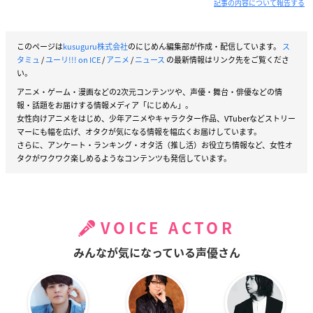
記事の内容について報告する
このページは
kusuguru株式会社
のにじめん編集部が作成・配信しています。
ス
タミュ
/
ユーリ!!! on ICE
/
アニメ
/
ニュース
の最新情報はリンク先をご覧くださ
い。
アニメ・ゲーム・漫画などの2次元コンテンツや、声優・舞台・俳優などの情
報・話題をお届けする情報メディア「にじめん」。
女性向けアニメをはじめ、少年アニメやキャラクター作品、VTuberなどストリー
マーにも幅を広げ、オタクが気になる情報を幅広くお届けしています。
さらに、アンケート・ランキング・オタ活（推し活）お役立ち情報など、女性オ
タクがワクワク楽しめるようなコンテンツも発信しています。
VOICE ACTOR
みんなが気になっている声優さん