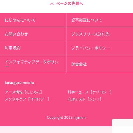
ページの先頭へ
にじめんについて
記事掲載について
お問い合わせ
プレスリリース送付先
利用規約
プライバシーポリシー
インフォマティブデータポリシ
運営会社
ー
kusuguru
media
アニメ情報［にじめん］
科学ニュース［ナゾロジー］
メンタルケア［ココロジー］
心理テスト［シンリ］
Copyright 2013 nijimen.