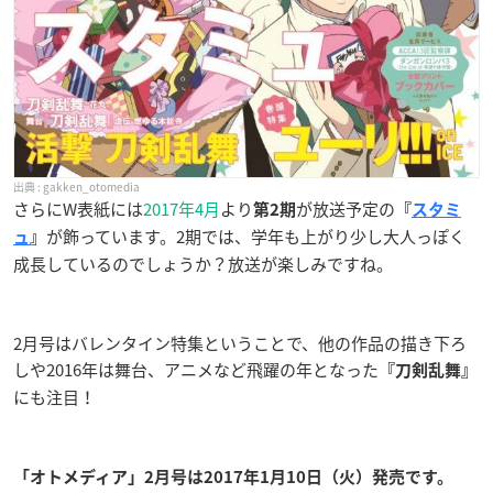
gakken_otomedia
さらにW表紙には
2017年4月
より
が放送予定の
第2期
『
スタミ
が飾っています。2期では、学年も上がり少し大人っぽく
ュ
』
成長しているのでしょうか？放送が楽しみですね。
2月号はバレンタイン特集ということで、他の作品の描き下ろ
しや2016年は舞台、アニメなど飛躍の年となった
『刀剣乱舞』
にも注目！
「オトメディア」2月号は2017年1月10日（火）発売です。