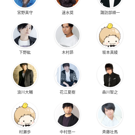
宮野真守
速水奨
諏訪部順一
下野紘
木村昴
坂本真綾
浪川大輔
花江夏樹
森川智之
村瀬歩
中村悠一
斉藤壮馬