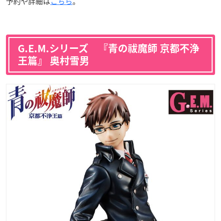
予約や詳細は
こちら
。
G.E.M.シリーズ 『青の祓魔師 京都不浄
王篇』 奥村雪男