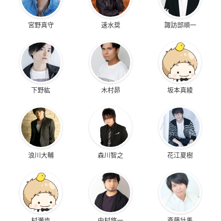
宮野真守
速水奨
諏訪部順一
下野紘
木村昴
坂本真綾
浪川大輔
森川智之
花江夏樹
村瀬歩
中村悠一
斉藤壮馬