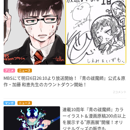
アニメ
ニュース
MBSにて明日6日26:10より放送開始！『青の祓魔師』公式＆原
作・加藤 和恵​先生のカウントダウン開始！
2コメント
マンガ
ニュース
連載10周年『青の祓魔師』カラ
ーイラスト＆漫画原稿200点以上
を展示する”原画展”開催！オリ
ジナルグッズの販売も