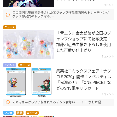
3コメント
この間同じ場所で開催された某ジャンプ作品原画展のトレーディング
グッズ即完売のトラウマが.…
ニュース
『青エク』金太郎飴が全国のジ
ャンプショップにて配布決定！
加藤和恵先生描き下ろしを使用
した可愛い仕上がり
1コメント
イベント
ニュース
集英社コミックスフェア「ナツ
コミ2020」開催！ノベルティは
『鬼滅の刃』『ONE PIECE』な
どのSNS風キャラカード
4コメント
マキマさんからいいねされてるデンジ君尊い……！！ なお本編
マンガ
書籍
ニュース