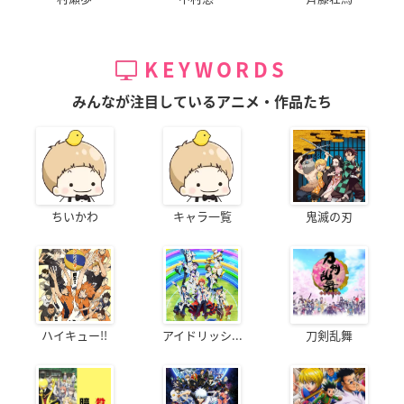
KEYWORDS
みんなが注目しているアニメ・作品たち
ちいかわ
キャラ一覧
鬼滅の刃
ハイキュー!!
アイドリッシ...
刀剣乱舞