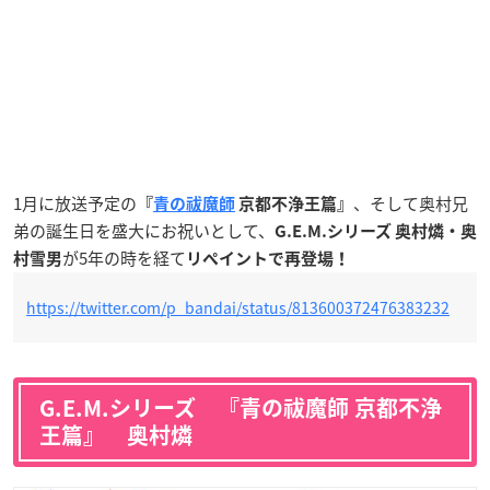
1月に放送予定の
、そして奥村兄
『
青の祓魔師
京都不浄王篇』
弟の誕生日を盛大にお祝いとして、
G.E.M.シリーズ 奥村燐・奥
が5年の時を経て
村雪男
リペイントで再登場！
https://twitter.com/p_bandai/status/813600372476383232
G.E.M.シリーズ 『青の祓魔師 京都不浄
王篇』 奥村燐