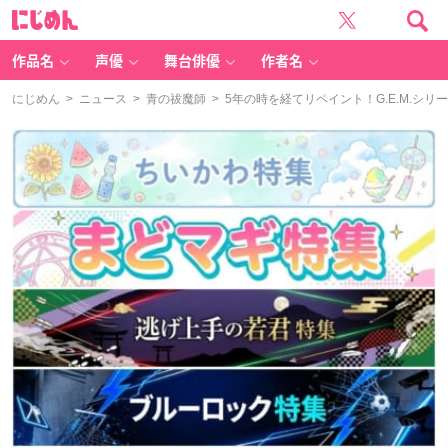
に
じ
め
ん
作品名
声優
舞台俳優
作者名
にじめん
>
ニュース
>
青の祓魔師
> 5年の時を経てリペイント！G.E.M.シ