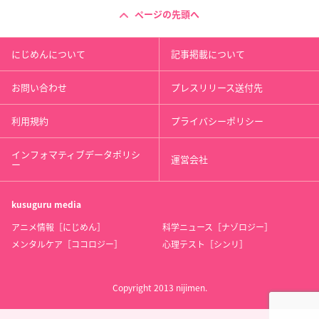
ページの先頭へ
にじめんについて
記事掲載について
お問い合わせ
プレスリリース送付先
利用規約
プライバシーポリシー
インフォマティブデータポリシ
運営会社
ー
kusuguru
media
アニメ情報［にじめん］
科学ニュース［ナゾロジー］
メンタルケア［ココロジー］
心理テスト［シンリ］
Copyright 2013 nijimen.