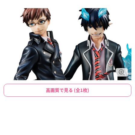
高画質で見る (全1枚)