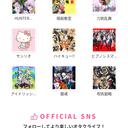
HUNTER...
暗殺教室
刀剣乱舞
サンリオ
ハイキュー!!
ヒプノシスマ...
アイドリッシ...
銀魂
呪術廻戦
OFFICIAL SNS
フォローしてより楽しいオタクライフ！