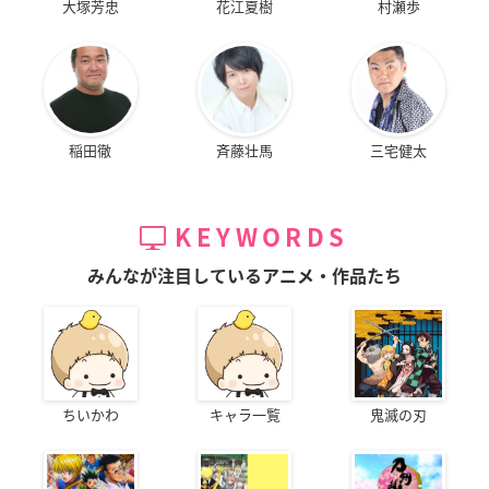
大塚芳忠
花江夏樹
村瀬歩
稲田徹
斉藤壮馬
三宅健太
KEYWORDS
みんなが注目しているアニメ・作品たち
ちいかわ
キャラ一覧
鬼滅の刃