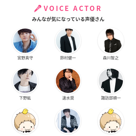
VOICE ACTOR
みんなが気になっている声優さん
宮野真守
鈴村健一
森川智之
下野紘
速水奨
諏訪部順一