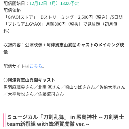
配信開始日：
12月12日（月）13:00予定
配信価格
「GYAO!ストア」HDストリーミング…2,500円（税込）/5日間
「プレミアムGYAO!」月額800円（税抜）で見放題（初月無
料）
収録内容：公演映像 +
阿津賀志山異聞キャストのメイキング映
像
配信サイトは
こちら
。
○阿津賀志山異聞キャスト
黒羽麻璃央さん／北園 涼さん／崎山つばささん／佐伯大地さん
／大平峻也さん／佐藤流司さん
ミュージカル『刀剣乱舞』 in 嚴島神社 ～刀剣男士
team新撰組 with蜂須賀虎徹 ver.～