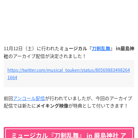
11月12日（土）に行われた
ミュージカル『
刀剣乱舞
』
in嚴島神
のアーカイブ配信が決定されました！
社
https://twitter.com/musical_touken/status/80569883498264
1664
前回
アンコール配信
が行われていましたが、今回のアーカイブ
配信では新たに
が特典として付いてきます！
メイキング映像
ミュージカル『刀剣乱舞』 in 嚴島神社 ア