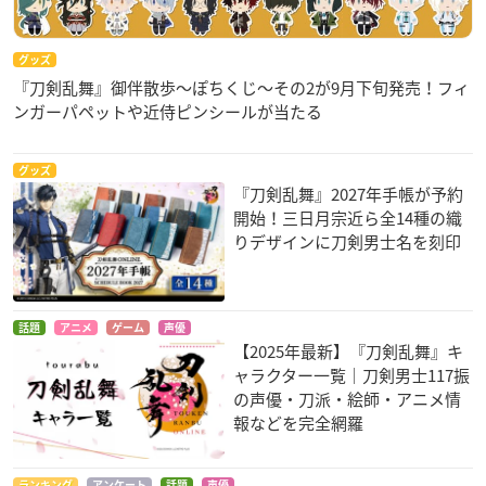
グッズ
『刀剣乱舞』御伴散歩～ぽちくじ～その2が9月下旬発売！フィ
ンガーパペットや近侍ピンシールが当たる
グッズ
『刀剣乱舞』2027年手帳が予約
開始！三日月宗近ら全14種の織
りデザインに刀剣男士名を刻印
話題
アニメ
ゲーム
声優
【2025年最新】『刀剣乱舞』キ
ャラクター一覧｜刀剣男士117振
の声優・刀派・絵師・アニメ情
報などを完全網羅
ランキング
アンケート
話題
声優