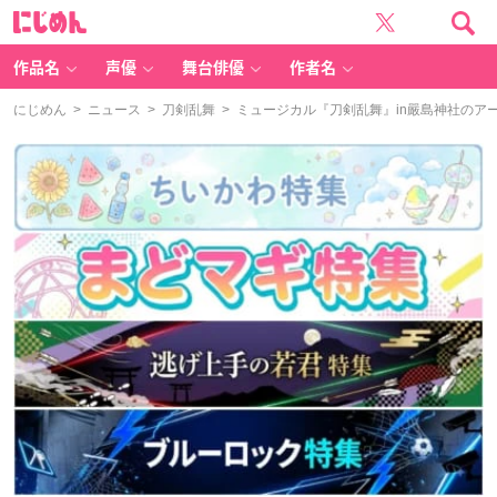
に
じ
め
ん
作品名
声優
舞台俳優
作者名
にじめん
>
ニュース
>
刀剣乱舞
> ミュージカル『刀剣乱舞』in嚴島神社の