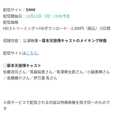
配信サイト：
DMM
配信開始日：
12月12日（月）13:00予定
配信価格
HDストリーミング＋HDダウンロード…2,500円（税込）/5日間
収録内容： 公演映像 +
幕末天狼傳キャストのメイキング映像
配信サイトは
こちら
。
○幕末天狼傳キャスト
佐藤流司さん／鳥越裕貴さん／有澤樟太郎さん／小越勇輝さん
／高橋健介さん／伊万里 有さん
※両サービスで配信される内容は特典映像を除き同一のもので
す