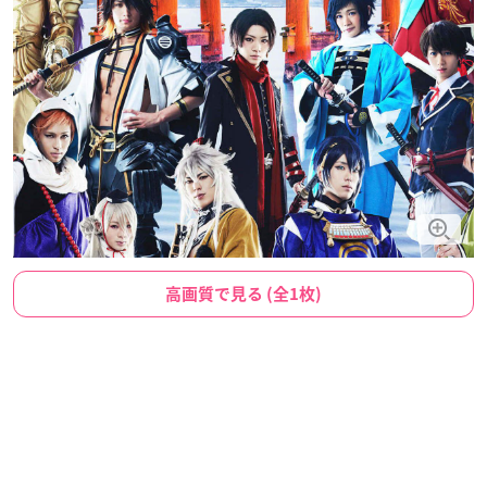
高画質で見る (全1枚)