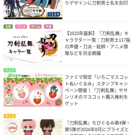
りデザインに刀剣男士名を刻印
話題
アニメ
ゲーム
声優
【2025年最新】『刀剣乱舞』キ
ャラクター一覧｜刀剣男士117振
の声優・刀派・絵師・アニメ情
報などを完全網羅
フェア
ファミマ限定「いちごマスコッ
トぬいぐるみ」スタンプキャン
ペーン開催！『刀剣乱舞』やサ
ンリオのマスコット購入権利を
ゲット
グッズ
『刀剣乱舞』ちびぐるみ第4弾・
第5弾が2026年8月にプライズと