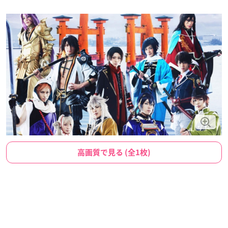
高画質で見る (全1枚)