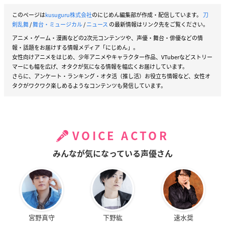
このページは
kusuguru株式会社
のにじめん編集部が作成・配信しています。
刀
剣乱舞
/
舞台・ミュージカル
/
ニュース
の最新情報はリンク先をご覧ください。
アニメ・ゲーム・漫画などの2次元コンテンツや、声優・舞台・俳優などの情
報・話題をお届けする情報メディア「にじめん」。
女性向けアニメをはじめ、少年アニメやキャラクター作品、VTuberなどストリー
マーにも幅を広げ、オタクが気になる情報を幅広くお届けしています。
さらに、アンケート・ランキング・オタ活（推し活）お役立ち情報など、女性オ
タクがワクワク楽しめるようなコンテンツも発信しています。
VOICE ACTOR
みんなが気になっている声優さん
宮野真守
下野紘
速水奨