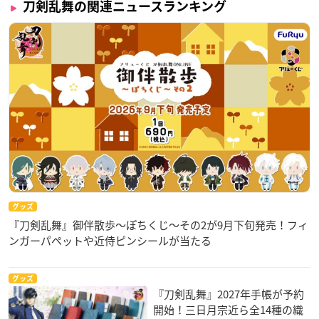
刀剣乱舞の関連ニュースランキング
グッズ
『刀剣乱舞』御伴散歩～ぽちくじ～その2が9月下旬発売！フィ
ンガーパペットや近侍ピンシールが当たる
グッズ
『刀剣乱舞』2027年手帳が予約
開始！三日月宗近ら全14種の織