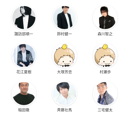
諏訪部順一
鈴村健一
森川智之
花江夏樹
大塚芳忠
村瀬歩
稲田徹
斉藤壮馬
三宅健太