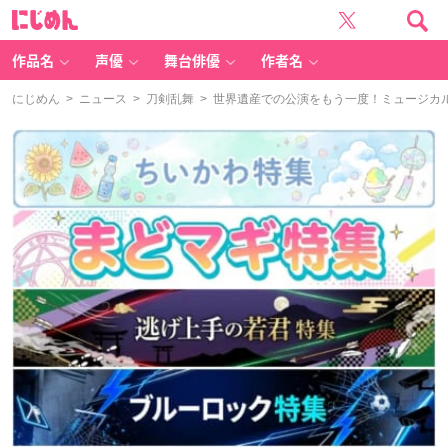
に
じ
め
ん
作品名
声優
舞台俳優
作者名
にじめん
>
ニュース
>
刀剣乱舞
> 世界遺産での公演をもう一度！ミュージカル