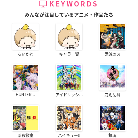
KEYWORDS
みんなが注目しているアニメ・作品たち
ちいかわ
キャラ一覧
鬼滅の刃
HUNTER...
アイドリッシ...
刀剣乱舞
暗殺教室
ハイキュー!!
銀魂