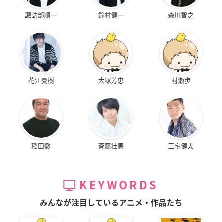
諏訪部順一
鈴村健一
森川智之
花江夏樹
大塚芳忠
村瀬歩
稲田徹
斉藤壮馬
三宅健太
KEYWORDS
みんなが注目しているアニメ・作品たち