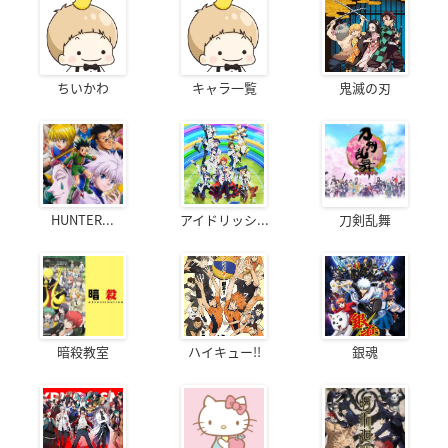
ちいかわ
キャラ一覧
鬼滅の刃
HUNTER...
アイドリッシ...
刀剣乱舞
暗殺教室
ハイキュー!!
銀魂