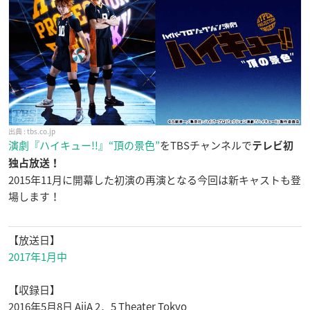
tbs.co.jp
演劇
『ハイキュー!!』
“頂の景色”
をTBSチャンネルで
テレビ初
独占放送！
2015年11月に開幕した初演の再演となる今回は新キャストも登
場します！
【放送日】
2017年1月中
【収録日】
2016年5月8日 AiiA 2．5 Theater Tokyo