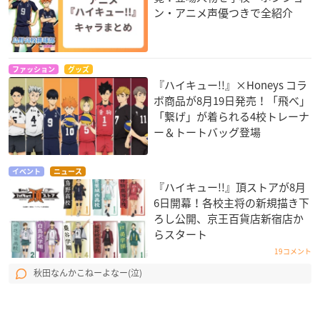
ン・アニメ声優つきで全紹介
ファッション
グッズ
『ハイキュー!!』×Honeys コラ
ボ商品が8月19日発売！「飛べ」
「繋げ」が着られる4校トレーナ
ー＆トートバッグ登場
イベント
ニュース
『ハイキュー!!』頂ストアが8月
6日開幕！各校主将の新規描き下
ろし公開、京王百貨店新宿店か
らスタート
19コメント
秋田なんかこねーよなー(泣)