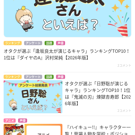
ランキング
アンケート
話題
声優
オタクが選ぶ「逢坂良太が演じるキャラ」ランキングTOP10！
1位は『ダイヤのA』沢村栄純【2026年版】
2コメント
ランキング
アンケート
話題
声優
オタクが選ぶ「日野聡が演じる
キャラ」ランキングTOP10！1位
は『鬼滅の刃』煉󠄁獄杏寿郎【202
6年版】
2コメント
アニメ
声優
『ハイキュー!!』キャラクター一
覧！登場人物を学校・ポジショ