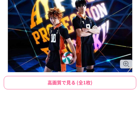
高画質で見る (全1枚)