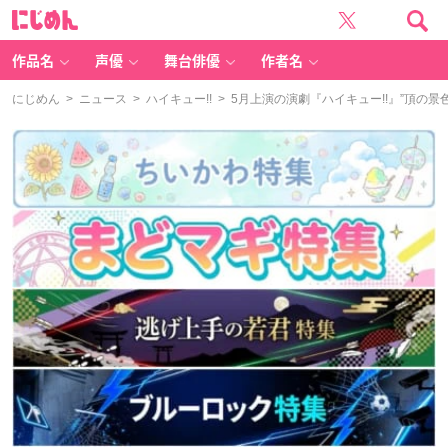
に
じ
め
ん
作品名
声優
舞台俳優
作者名
にじめん
>
ニュース
>
ハイキュー!!
> 5月上演の演劇『ハイキュー!!』”頂の景