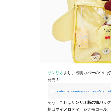
サンリオ
より、透明カバーの中に好
発売！
https://twitter.com/sanrio_news/stat
そう、これは
サンリオ版の痛バッグ
柄は
マイメロディ
、
シナモロール
、