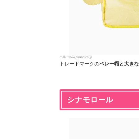
www.sanrio.co.jp
トレードマークの
ベレー帽と大きな
シナモロール