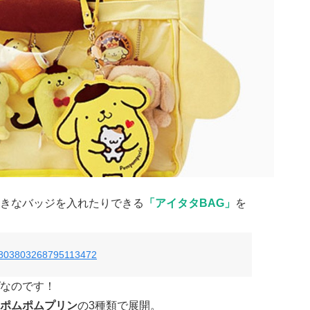
きなバッジを入れたりできる
「アイタタBAG」
を
us/803803268795113472
なのです！
ポムポムプリン
の3種類で展開。