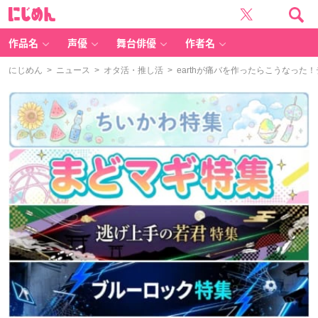
に
じ
め
ん
作品名
声優
舞台俳優
作者名
にじめん
>
ニュース
>
オタ活・推し活
> earthが痛バを作ったらこうなった