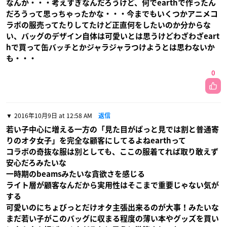
なんか・・・考えすぎなんだろうけど、何でearthで作ったん
だろうって思っちゃったかな・・・今までもいくつかアニメコ
ラボの服売ってたりしてたけど正直何をしたいのか分からな
い、バッグのデザイン自体は可愛いとは思うけどわざわざeart
hで買って缶バッチとかジャラジャラつけようとは思わないか
も・・・
0
2016年10月9日 at 12:58 AM
返信
若い子中心に増える一方の「見た目がぱっと見では割と普通寄
りのオタ女子」を完全な顧客にしてるよねearthって
コラボの奇抜な服は別としても、ここの服着てれば取り敢えず
安心だろみたいな
一時期のbeamsみたいな貪欲さを感じる
ライト層が顧客なんだから実用性はそこまで重要じゃない気が
する
可愛いのにちょびっとだけオタ主張出来るのが大事！みたいな
まだ若い子がこのバッグに収まる程度の薄い本やグッズを買い