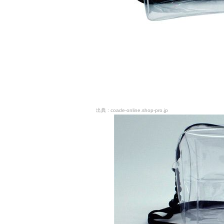
coade-online.shop-pro.jp