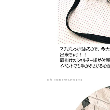
coade-online.shop-pro.jp