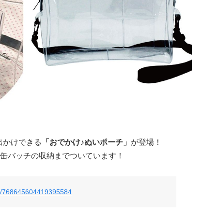
お出かけできる
「おでかけ♪ぬいポーチ」
が登場！
缶バッチの収納までついています！
atus/768645604419395584