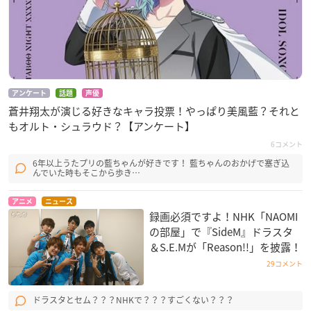
アンケート
話題
声優
蒼井翔太が演じる好きなキャラ投票！やっぱり美風藍？それと
もオルト・シュラウド？【アンケート】
6コメント
6年以上うたプリの藍ちゃんが好きです！ 藍ちゃんのおかげで塞ぎ込
んでいた時もそこから歩き…
アニメ
ニュース
録画必須ですよ！NHK「NAOMI
の部屋」で『SideM』ドラスタ
＆S.E.Mが「Reason!!」を披露！
29コメント
ドラスタとセム？？？NHKで？？？すごくない？？？