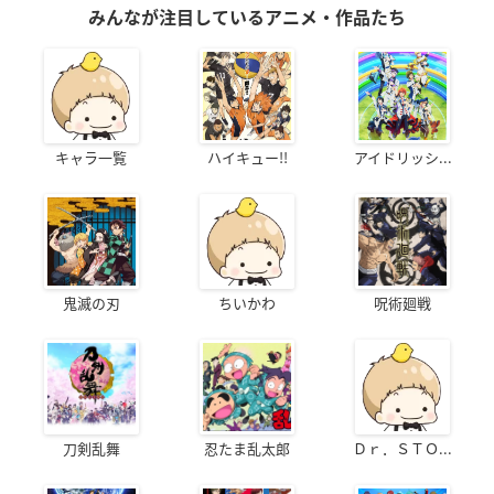
みんなが注目しているアニメ・作品たち
キャラ一覧
ハイキュー!!
アイドリッシ...
鬼滅の刃
ちいかわ
呪術廻戦
刀剣乱舞
忍たま乱太郎
Ｄｒ．ＳＴＯ...