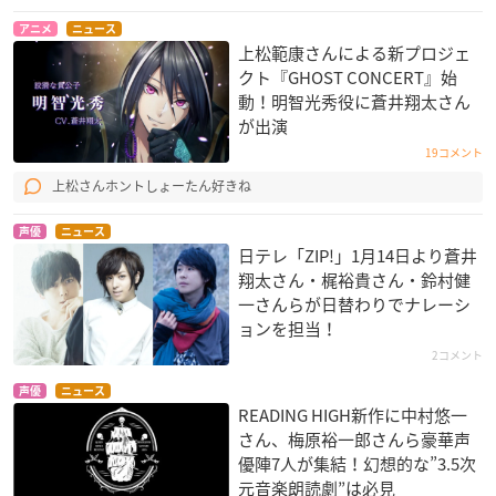
アニメ
ニュース
上松範康さんによる新プロジェ
クト『GHOST CONCERT』始
動！明智光秀役に蒼井翔太さん
が出演
19コメント
上松さんホントしょーたん好きね
声優
ニュース
日テレ「ZIP!」1月14日より蒼井
翔太さん・梶裕貴さん・鈴村健
一さんらが日替わりでナレーシ
ョンを担当！
2コメント
声優
ニュース
READING HIGH新作に中村悠一
さん、梅原裕一郎さんら豪華声
優陣7人が集結！幻想的な”3.5次
元音楽朗読劇”は必見