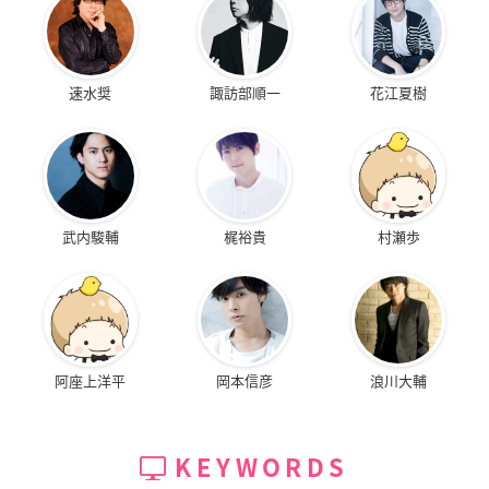
速水奨
諏訪部順一
花江夏樹
武内駿輔
梶裕貴
村瀬歩
阿座上洋平
岡本信彦
浪川大輔
KEYWORDS