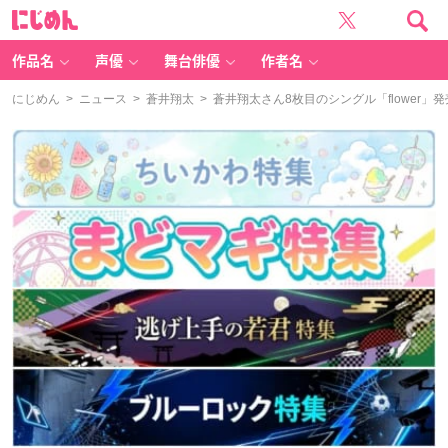
に
じ
め
ん
作品名
声優
舞台俳優
作者名
にじめん
>
ニュース
>
蒼井翔太
> 蒼井翔太さん8枚目のシングル「flower