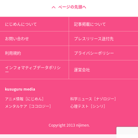
ページの先頭へ
にじめんについて
記事掲載について
お問い合わせ
プレスリリース送付先
利用規約
プライバシーポリシー
インフォマティブデータポリシ
運営会社
ー
kusuguru
media
アニメ情報［にじめん］
科学ニュース［ナゾロジー］
メンタルケア［ココロジー］
心理テスト［シンリ］
Copyright 2013 nijimen.