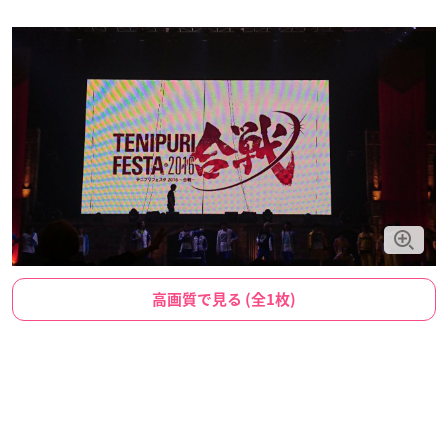
高画質で見る (全1枚)