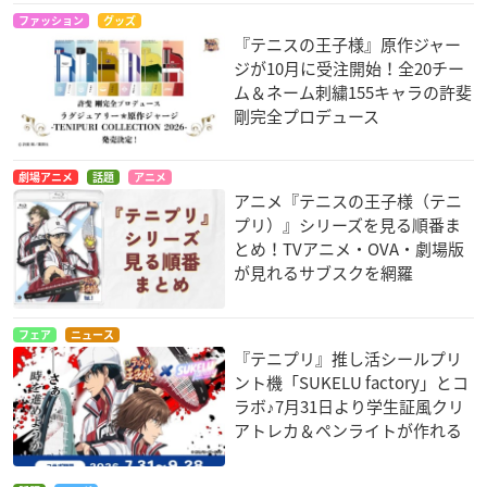
ファッション
グッズ
『テニスの王子様』原作ジャー
ジが10月に受注開始！全20チー
ム＆ネーム刺繍155キャラの許斐
剛完全プロデュース
劇場アニメ
話題
アニメ
アニメ『テニスの王子様（テニ
プリ）』シリーズを見る順番ま
とめ！TVアニメ・OVA・劇場版
が見れるサブスクを網羅
フェア
ニュース
『テニプリ』推し活シールプリ
ント機「SUKELU factory」とコ
ラボ♪7月31日より学生証風クリ
アトレカ＆ペンライトが作れる