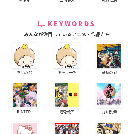
KEYWORDS
みんなが注目しているアニメ・作品たち
ちいかわ
キャラ一覧
鬼滅の刃
HUNTER...
暗殺教室
刀剣乱舞