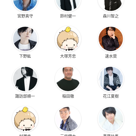
宮野真守
鈴村健一
森川智之
下野紘
大塚芳忠
速水奨
諏訪部順一
稲田徹
花江夏樹
村瀬歩
三宅健太
斉藤壮馬