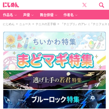
に
じ
め
ん
作品名
声優
舞台俳優
作者名
にじめん
>
ニュース
>
テニスの王子様
> 『テニプリ』のアレ（『テニフェス