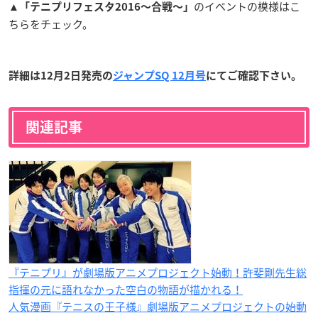
▲
のイベントの模様はこ
「テニプリフェスタ2016〜合戦〜」
ちらをチェック。
詳細は12月2日発売の
ジャンプSQ 12月号
にてご確認下さい。
関連記事
『テニプリ』が劇場版アニメプロジェクト始動！許斐剛先生総
指揮の元に語れなかった空白の物語が描かれる！
人気漫画『テニスの王子様』劇場版アニメプロジェクトの始動