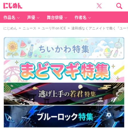
に
じ
め
ん
作品名
声優
舞台俳優
作者名
にじめん
>
ニュース
>
ユーリ!!! on ICE
> 違和感なくアニメイトで働く『ユーリ!