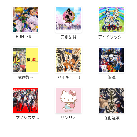
HUNTER...
刀剣乱舞
アイドリッシ...
暗殺教室
ハイキュー!!
銀魂
ヒプノシスマ...
サンリオ
呪術廻戦