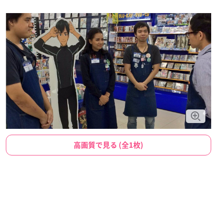
高画質で見る (全1枚)