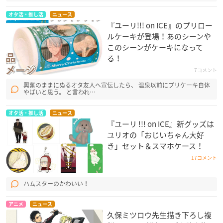
オタ活・推し活
ニュース
『ユーリ!!! on ICE』のプリロー
ルケーキが登場！あのシーンや
このシーンがケーキになって
る！
7コメント
興奮のままにぬるオタ友人へ宣伝したら、 温泉以前にプリケーキ自体
やばいと思う。 と言われ…
オタ活・推し活
ニュース
『ユーリ !!! on ICE』新グッズは
ユリオの「おじいちゃん大好
き」セット＆スマホケース！
17コメント
ハムスターのかわいい！
アニメ
ニュース
久保ミツロウ先生描き下ろし複