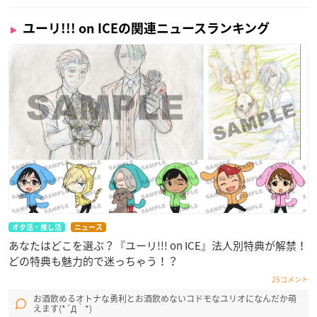
ユーリ!!! on ICEの関連ニュースランキング
オタ活・推し活
ニュース
あなたはどこを選ぶ？『ユーリ!!! on ICE』法人別特典が解禁！
どの特典も魅力的で迷っちゃう！？
25コメント
お酒飲めるオトナな勇利とお酒飲めないコドモなユリオになんだか萌
えます(*´Д｀*)