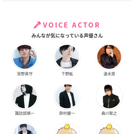
VOICE ACTOR
みんなが気になっている声優さん
宮野真守
下野紘
速水奨
諏訪部順一
鈴村健一
森川智之