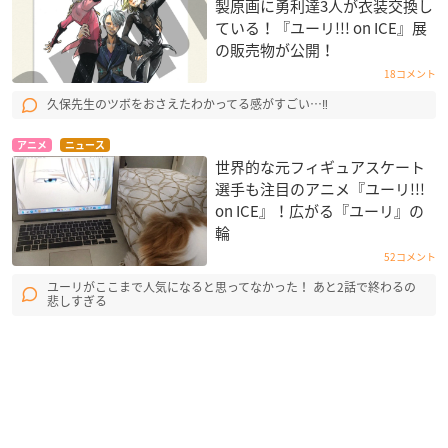
製原画に勇利達3人が衣装交換し
ている！『ユーリ!!! on ICE』展
の販売物が公開！
18コメント
久保先生のツボをおさえたわかってる感がすごい…‼
アニメ
ニュース
世界的な元フィギュアスケート
選手も注目のアニメ『ユーリ!!!
on ICE』！広がる『ユーリ』の
輪
52コメント
ユーリがここまで人気になると思ってなかった！ あと2話で終わるの
悲しすぎる