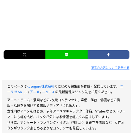
記事の内容について報告する
このページは
kusuguru株式会社
のにじめん編集部が作成・配信しています。
ユ
ーリ!!! on ICE
/
アニメ
/
ニュース
の最新情報はリンク先をご覧ください。
アニメ・ゲーム・漫画などの2次元コンテンツや、声優・舞台・俳優などの情
報・話題をお届けする情報メディア「にじめん」。
女性向けアニメをはじめ、少年アニメやキャラクター作品、VTuberなどストリー
マーにも幅を広げ、オタクが気になる情報を幅広くお届けしています。
さらに、アンケート・ランキング・オタ活（推し活）お役立ち情報など、女性オ
タクがワクワク楽しめるようなコンテンツも発信しています。