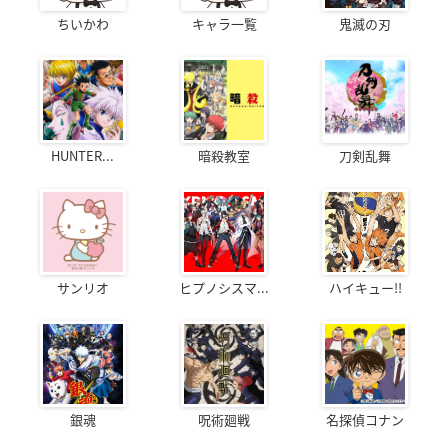
ちいかわ
キャラ一覧
鬼滅の刃
HUNTER...
暗殺教室
刀剣乱舞
サンリオ
ヒプノシスマ...
ハイキュー!!
銀魂
呪術廻戦
名探偵コナン