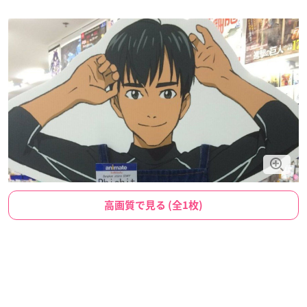
高画質で見る (全1枚)