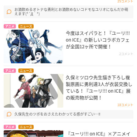
25コメント
お酒飲めるオトナな勇利とお酒飲めないコドモなユリオになんだか萌
えます(*´Д｀*)
アニメ
ニュース
今度はスイパラと！『ユーリ!!!
on ICE』の新しいコラボカフェ
が全国12ヶ所で開催！
2コメント
アニメ
ニュース
久保ミツロウ先生描き下ろし複
製原画に勇利達3人が衣装交換し
ている！『ユーリ!!! on ICE』展
の販売物が公開！
18コメント
久保先生のツボをおさえたわかってる感がすごい…‼
アニメ
ニュース
『ユーリ!!! on ICE』×アニメイ