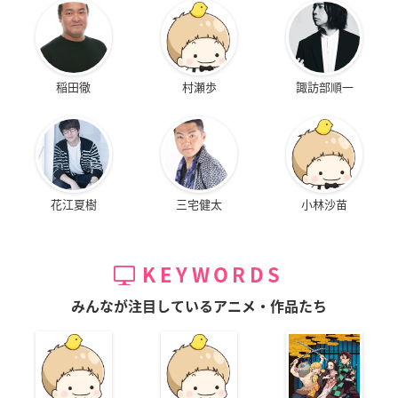
稲田徹
村瀬歩
諏訪部順一
花江夏樹
三宅健太
小林沙苗
KEYWORDS
みんなが注目しているアニメ・作品たち