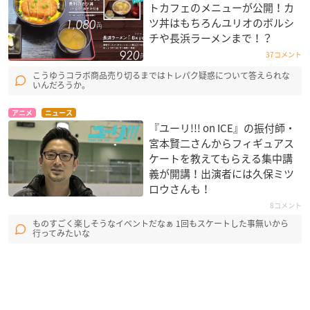
トカフェのメニューが公開！カ
ツ丼はもちろんユリオのボルシ
チや長浜ラーメンまで！？
37コメント
こうゆうコラボ商品売り切るまではトレパク疑惑について答えられな
いんだろうか。
アニメ
ニュース
『ユーリ!!! on ICE』の振付師・
宮本賢二さんからフィギュアス
ケートを教えてもらえる集中講
義が開講！出演者には久保ミツ
ロウさんも！
8コメント
ものすごく楽しそうなイベントだなぁ 1回もスケートした事無いから
行ってみたいな