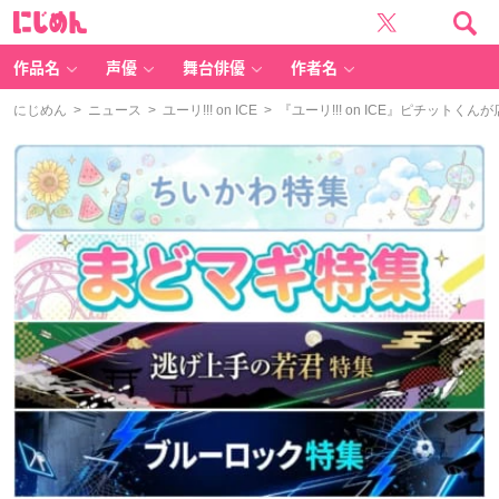
に
じ
め
ん
作品名
声優
舞台俳優
作者名
にじめん
>
ニュース
>
ユーリ!!! on ICE
> 『ユーリ!!! on ICE』ピチッ