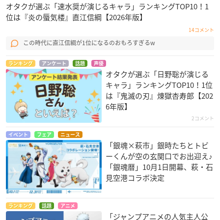
オタクが選ぶ「速水奨が演じるキャラ」ランキングTOP10！1
位は『炎の蜃気楼』直江信綱【2026年版】
14コメント
この時代に直江信綱が1位になるのおもろすぎるw
ランキング
アンケート
話題
声優
オタクが選ぶ「日野聡が演じる
キャラ」ランキングTOP10！1位
は『鬼滅の刃』煉󠄁獄杏寿郎【202
6年版】
2コメント
イベント
フェア
ニュース
「銀魂×萩市」銀時たちとトビ
ーくんが空の玄関口でお出迎え♪
「銀魂暦」10月1日開幕、萩・石
見空港コラボ決定
ランキング
話題
アニメ
「ジャンプアニメの人気主人公