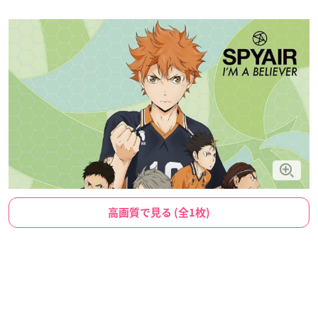
高画質で見る (全1枚)