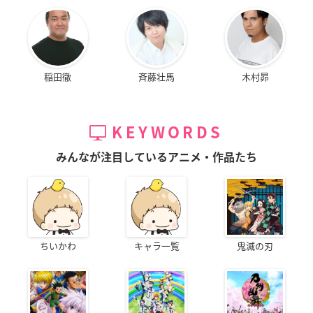
稲田徹
斉藤壮馬
木村昴
KEYWORDS
みんなが注目しているアニメ・作品たち
ちいかわ
キャラ一覧
鬼滅の刃