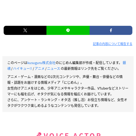
記事の内容について報告する
このページは
kusuguru株式会社
のにじめん編集部が作成・配信しています。
銀
魂
/
ハイキュー!!
/
アニメ
/
ニュース
の最新情報はリンク先をご覧ください。
アニメ・ゲーム・漫画などの2次元コンテンツや、声優・舞台・俳優などの情
報・話題をお届けする情報メディア「にじめん」。
女性向けアニメをはじめ、少年アニメやキャラクター作品、VTuberなどストリー
マーにも幅を広げ、オタクが気になる情報を幅広くお届けしています。
さらに、アンケート・ランキング・オタ活（推し活）お役立ち情報など、女性オ
タクがワクワク楽しめるようなコンテンツも発信しています。