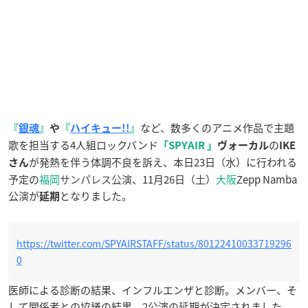
など、数多くのアニメ作品で主題
『
銀魂
』
や
『
ハイキュー!!
』
歌を担当する4人組ロックバンド
の
「
SPYAIR
」
ヴォーカル
IKE
が発熱を伴う体調不良を訴え、本日23日（水）に行われる
さん
予定の
福岡
サンパレス公演
、11月26日（土）
大阪
Zepp Namba
公
演
が
となりました。
延期
https://twitter.com/SPYAIRSTAFF/status/80122410033719296
0
医師による診断の結果、インフルエンザと診断。メンバー、そ
して関係者との協議の結果、2公演の延期が決定されました。