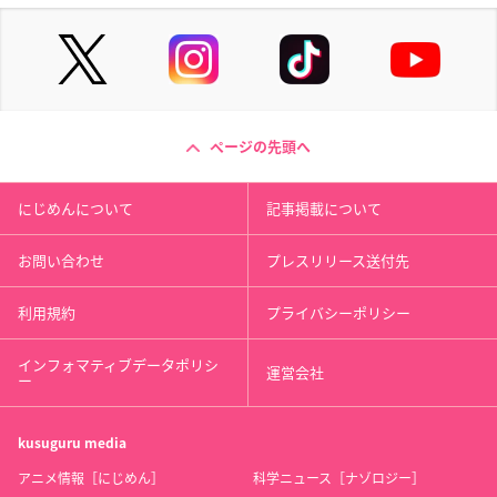
ページの先頭へ
にじめんについて
記事掲載について
お問い合わせ
プレスリリース送付先
利用規約
プライバシーポリシー
インフォマティブデータポリシ
運営会社
ー
kusuguru
media
アニメ情報［にじめん］
科学ニュース［ナゾロジー］