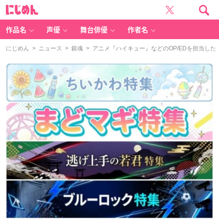
に
じ
め
ん
作品名
声優
舞台俳優
作者名
にじめん
>
ニュース
>
銀魂
> アニメ『ハイキュー』などのOP/EDを担当した「S