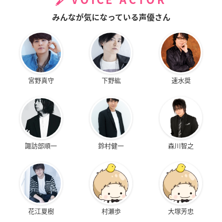
VOICE ACTOR
みんなが気になっている声優さん
宮野真守
下野紘
速水奨
諏訪部順一
鈴村健一
森川智之
花江夏樹
村瀬歩
大塚芳忠