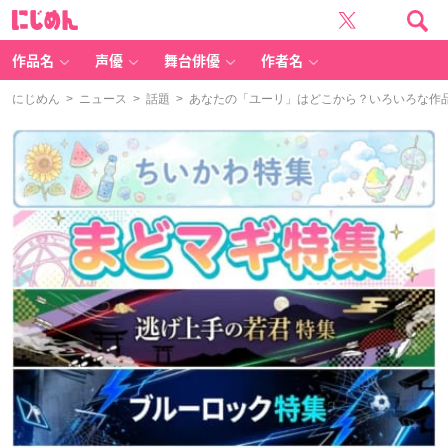
に
じ
め
ん
作品名
声優
舞台俳優
作者名
にじめん
>
ニュース
>
話題
> あなたの「ユーリ」はどこから？いろいろな作