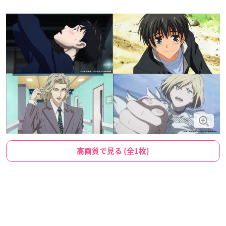
高画質で見る (全1枚)