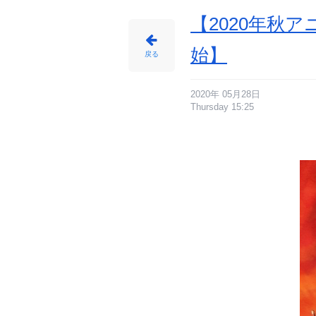
イ
ト
に
【2020年秋
じ
め
ん
始】
戻る
2020年 05月28日
Thursday 15:25