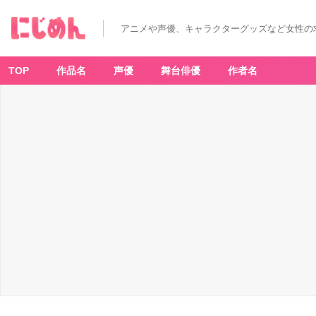
【2
0
2
アニメや声優、キャラクターグッズなど女性の
0
年
秋
ア
ニ
TOP
作品名
声優
舞台俳優
作者名
メ】
最
新
情
報
ま
と
め
て
ま
す！
【今
期：
1
0
月
放
送
開
始】
_
2
1
番
目
の
画
像
-
ア
ニ
メ
情
報
サ