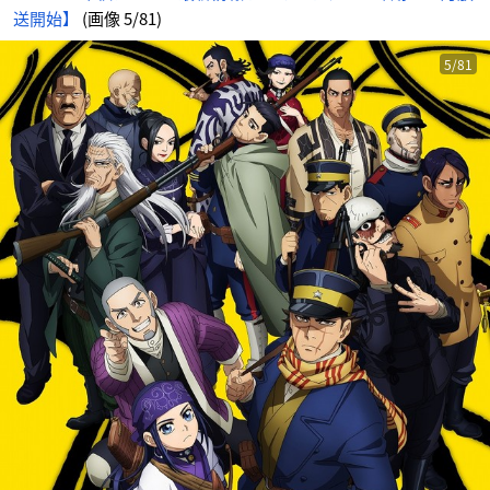
じ
送開始】
(画像 5/81)
め
ん
5/81