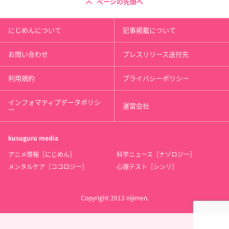
ページの先頭へ
にじめんについて
記事掲載について
お問い合わせ
プレスリリース送付先
利用規約
プライバシーポリシー
インフォマティブデータポリシ
運営会社
ー
kusuguru
media
アニメ情報［にじめん］
科学ニュース［ナゾロジー］
メンタルケア［ココロジー］
心理テスト［シンリ］
Copyright 2013 nijimen.