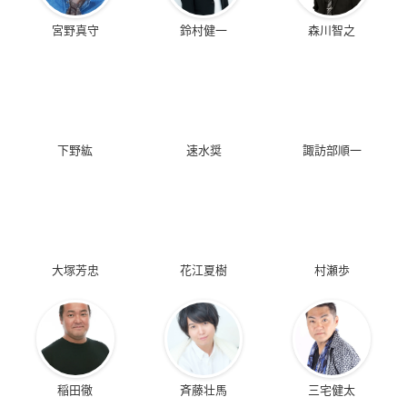
宮野真守
鈴村健一
森川智之
下野紘
速水奨
諏訪部順一
大塚芳忠
花江夏樹
村瀬歩
稲田徹
斉藤壮馬
三宅健太