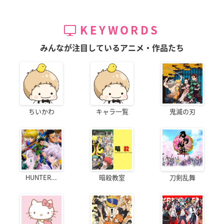
KEYWORDS
みんなが注目しているアニメ・作品たち
ちいかわ
キャラ一覧
鬼滅の刃
HUNTER...
暗殺教室
刀剣乱舞