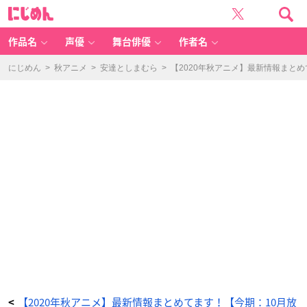
【2
に
0
じ
2
め
0
ん
年
秋
作品名
声優
舞台俳優
作者名
ア
ニ
メ】
最
にじめん
>
秋アニメ
>
安達としまむら
>
【2020年秋アニメ】最新情報まと
新
情
報
ま
と
め
て
ま
す！
【今
期：
1
0
月
放
送
開
始】
_
5
番
目
の
画
像
-
ア
ニ
メ
情
報
サ
イ
ト
【2020年秋アニメ】最新情報まとめてます！【今期：10月放
<
に