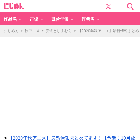
【2
に
0
じ
2
め
0
ん
年
秋
作品名
声優
舞台俳優
作者名
ア
ニ
メ】
最
にじめん
>
秋アニメ
>
安達としまむら
>
【2020年秋アニメ】最新情報まと
新
情
報
ま
と
め
て
ま
す！
【今
期：
1
0
月
放
送
開
始】
_
2
番
目
の
画
像
-
ア
ニ
メ
情
報
サ
イ
ト
【2020年秋アニメ】最新情報まとめてます！【今期：10月放
<
に