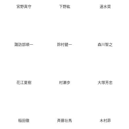
宮野真守
下野紘
速水奨
諏訪部順一
鈴村健一
森川智之
花江夏樹
村瀬歩
大塚芳忠
稲田徹
斉藤壮馬
木村昴