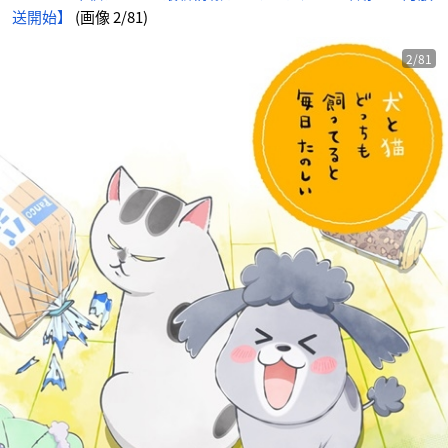
じ
送開始】
(画像 2/81)
め
ん
2/81