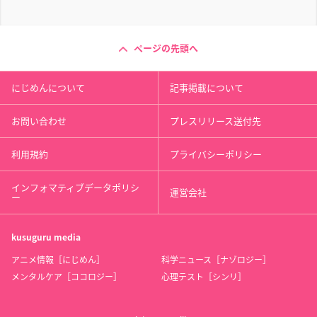
ページの先頭へ
にじめんについて
記事掲載について
お問い合わせ
プレスリリース送付先
利用規約
プライバシーポリシー
インフォマティブデータポリシ
運営会社
ー
kusuguru
media
アニメ情報［にじめん］
科学ニュース［ナゾロジー］
メンタルケア［ココロジー］
心理テスト［シンリ］