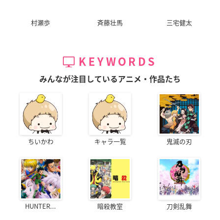
村瀬歩
斉藤壮馬
三宅健太
KEYWORDS
みんなが注目しているアニメ・作品たち
ちいかわ
キャラ一覧
鬼滅の刃
HUNTER...
暗殺教室
刀剣乱舞