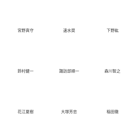
宮野真守
速水奨
下野紘
鈴村健一
諏訪部順一
森川智之
花江夏樹
大塚芳忠
稲田徹