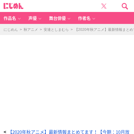
【2
に
0
じ
2
め
0
ん
年
秋
作品名
声優
舞台俳優
作者名
ア
ニ
メ】
最
にじめん
>
秋アニメ
>
安達としまむら
>
【2020年秋アニメ】最新情報まと
新
情
報
ま
と
め
て
ま
す！
【今
期：
1
0
月
放
送
開
始】
_
7
8
番
目
の
画
像
-
ア
ニ
メ
情
報
サ
イ
【2020年秋アニメ】最新情報まとめてます！【今期：10月放
<
ト