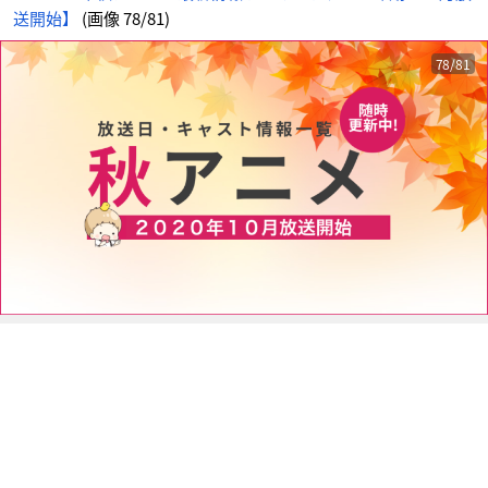
に
送開始】
(画像 78/81)
じ
め
ん
78/81