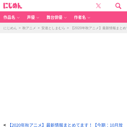
【2
に
0
じ
2
め
0
ん
年
秋
作品名
声優
舞台俳優
作者名
ア
ニ
メ】
最
にじめん
>
秋アニメ
>
安達としまむら
>
【2020年秋アニメ】最新情報まと
新
情
報
ま
と
め
て
ま
す！
【今
期：
1
0
月
放
送
開
始】
_
7
6
番
目
の
画
像
-
ア
ニ
メ
情
報
サ
イ
【2020年秋アニメ】最新情報まとめてます！【今期：10月放
<
ト