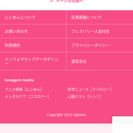
ページの先頭へ
にじめんについて
記事掲載について
お問い合わせ
プレスリリース送付先
利用規約
プライバシーポリシー
インフォマティブデータポリシ
運営会社
ー
kusuguru
media
アニメ情報［にじめん］
科学ニュース［ナゾロジー］
メンタルケア［ココロジー］
心理テスト［シンリ］
Copyright 2013 nijimen.