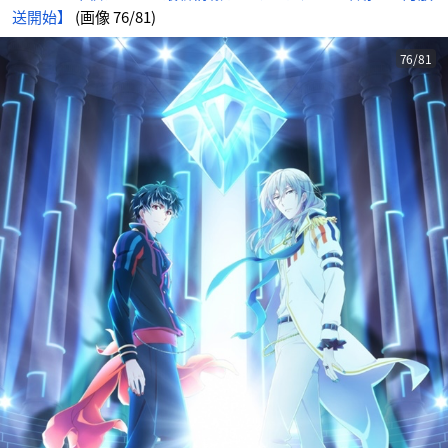
に
送開始】
(画像 76/81)
じ
め
ん
76/81