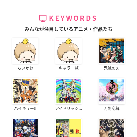
KEYWORDS
みんなが注目しているアニメ・作品たち
ちいかわ
キャラ一覧
鬼滅の刃
ハイキュー!!
アイドリッシ...
刀剣乱舞