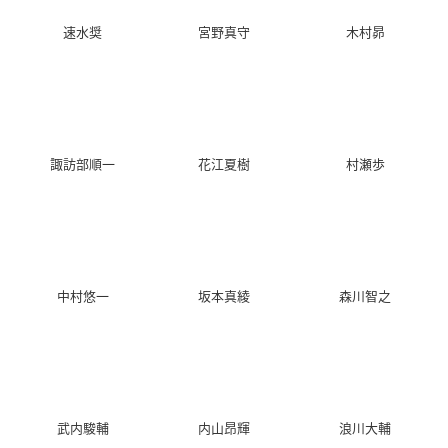
速水奨
宮野真守
木村昴
諏訪部順一
花江夏樹
村瀬歩
中村悠一
坂本真綾
森川智之
武内駿輔
内山昂輝
浪川大輔