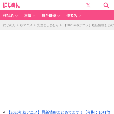
【2
に
0
じ
2
め
0
ん
年
秋
作品名
声優
舞台俳優
作者名
ア
ニ
メ】
最
にじめん
>
秋アニメ
>
安達としまむら
>
【2020年秋アニメ】最新情報まと
新
情
報
ま
と
め
て
ま
す！
【今
期：
1
0
月
放
送
開
始】
_
4
4
番
目
の
画
像
-
ア
ニ
メ
情
報
サ
イ
【2020年秋アニメ】最新情報まとめてます！【今期：10月放
<
ト