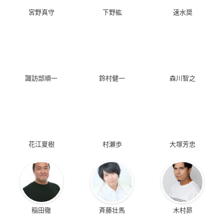
宮野真守
下野紘
速水奨
諏訪部順一
鈴村健一
森川智之
花江夏樹
村瀬歩
大塚芳忠
稲田徹
斉藤壮馬
木村昴