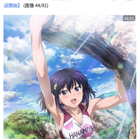
に
送開始】
(画像 44/81)
じ
め
ん
44/81