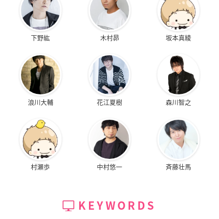
下野紘
木村昴
坂本真綾
浪川大輔
花江夏樹
森川智之
村瀬歩
中村悠一
斉藤壮馬
KEYWORDS