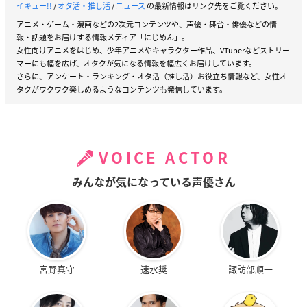
イキュー!!
/
オタ活・推し活
/
ニュース
の最新情報はリンク先をご覧ください。
アニメ・ゲーム・漫画などの2次元コンテンツや、声優・舞台・俳優などの情
報・話題をお届けする情報メディア「にじめん」。
女性向けアニメをはじめ、少年アニメやキャラクター作品、VTuberなどストリー
マーにも幅を広げ、オタクが気になる情報を幅広くお届けしています。
さらに、アンケート・ランキング・オタ活（推し活）お役立ち情報など、女性オ
タクがワクワク楽しめるようなコンテンツも発信しています。
VOICE ACTOR
みんなが気になっている声優さん
宮野真守
速水奨
諏訪部順一