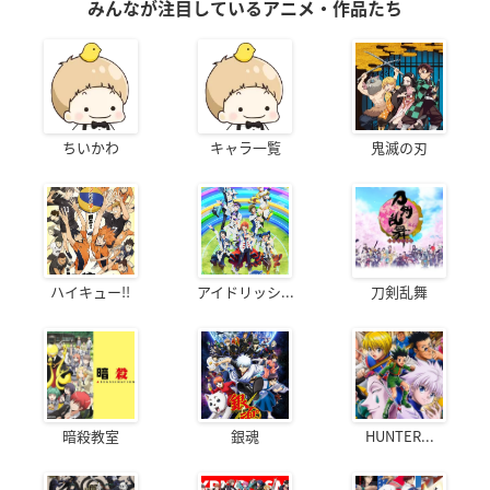
みんなが注目しているアニメ・作品たち
ちいかわ
キャラ一覧
鬼滅の刃
ハイキュー!!
アイドリッシ...
刀剣乱舞
暗殺教室
銀魂
HUNTER...