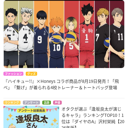
ファッション
グッズ
『ハイキュー!!』×Honeys コラボ商品が8月19日発売！「飛
べ」「繋げ」が着られる4校トレーナー＆トートバッグ登場
ランキング
アンケート
話題
声優
オタクが選ぶ「逢坂良太が演じ
るキャラ」ランキングTOP10！1
位は『ダイヤのA』沢村栄純【20
26年版】