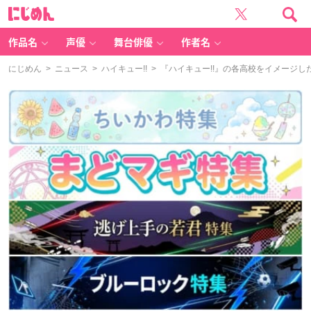
に
じ
め
ん
作品名
声優
舞台俳優
作者名
にじめん
>
ニュース
>
ハイキュー!!
> 『ハイキュー!!』の各高校をイメージ