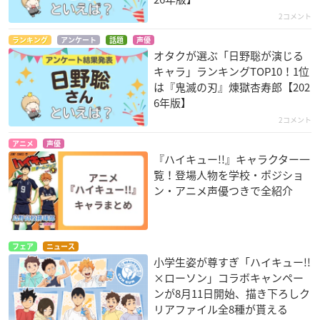
2コメント
ランキング
アンケート
話題
声優
オタクが選ぶ「日野聡が演じる
キャラ」ランキングTOP10！1位
は『鬼滅の刃』煉󠄁獄杏寿郎【202
6年版】
2コメント
アニメ
声優
『ハイキュー!!』キャラクター一
覧！登場人物を学校・ポジショ
ン・アニメ声優つきで全紹介
フェア
ニュース
小学生姿が尊すぎ「ハイキュー!!
×ローソン」コラボキャンペー
ンが8月11日開始、描き下ろしク
リアファイル全8種が貰える