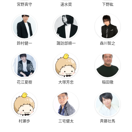
宮野真守
速水奨
下野紘
鈴村健一
諏訪部順一
森川智之
花江夏樹
大塚芳忠
稲田徹
村瀬歩
三宅健太
斉藤壮馬