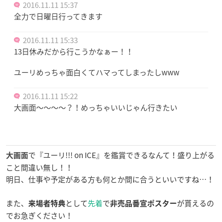
2016.11.11 15:37
全力で日曜日行ってきます
2016.11.11 15:33
13日休みだから行こうかなぁー！！
ユーリめっちゃ面白くてハマってしまったしwww
2016.11.11 15:22
大画面〜〜〜〜？！めっちゃいいじゃん行きたい
で『ユーリ
!!! on ICE』を鑑賞できるなんて！盛り上がる
大画面
こと間違い無し！！
明日、仕事や予定がある方も何とか間に合うといいですね…！
また、
として
先着
で
が貰えるの
来場者特典
非売品
番宣ポスター
でお急ぎください！