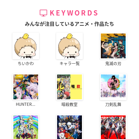
KEYWORDS
みんなが注目しているアニメ・作品たち
ちいかわ
キャラ一覧
鬼滅の刃
HUNTER...
暗殺教室
刀剣乱舞