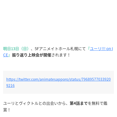
明日13日（日）
、5Fアニメイトホール札幌にて
『
ユーリ!!! on I
CE
』
されます！
振り返り上映会
が開催
https://twitter.com/animatesapporo/status/79689577033920
9216
ユーリとヴィクトルとの出会いから、
を無料で鑑
第4話まで
賞！