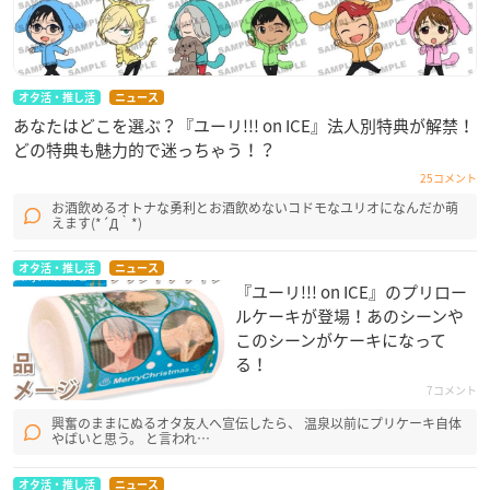
オタ活・推し活
ニュース
あなたはどこを選ぶ？『ユーリ!!! on ICE』法人別特典が解禁！
どの特典も魅力的で迷っちゃう！？
25コメント
お酒飲めるオトナな勇利とお酒飲めないコドモなユリオになんだか萌
えます(*´Д｀*)
オタ活・推し活
ニュース
『ユーリ!!! on ICE』のプリロー
ルケーキが登場！あのシーンや
このシーンがケーキになって
る！
7コメント
興奮のままにぬるオタ友人へ宣伝したら、 温泉以前にプリケーキ自体
やばいと思う。 と言われ…
オタ活・推し活
ニュース