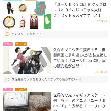
『ユーリ !!! on ICE』新グッズは
ユリオの「おじいちゃん大好
き」セット＆スマホケース！
17コメント
ハムスターのかわいい！
アニメ
ニュース
久保ミツロウ先生描き下ろし複
製原画に勇利達3人が衣装交換し
ている！『ユーリ!!! on ICE』展
の販売物が公開！
18コメント
久保先生のツボをおさえたわかってる感がすごい…‼
アニメ
ニュース
世界的な元フィギュアスケート
選手も注目のアニメ『ユーリ!!!
on ICE』！広がる『ユーリ』の