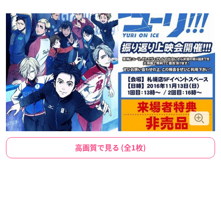
高画質で見る (全1枚)