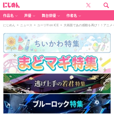
に
じ
め
ん
作品名
声優
舞台俳優
作者名
にじめん
>
ニュース
>
ユーリ!!! on ICE
> 大画面であの感動を再び！！アニメイト