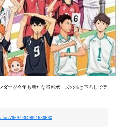
ンダー
が今年も新たな審判ポーズの描き下ろしで登
/status/796979649691586560