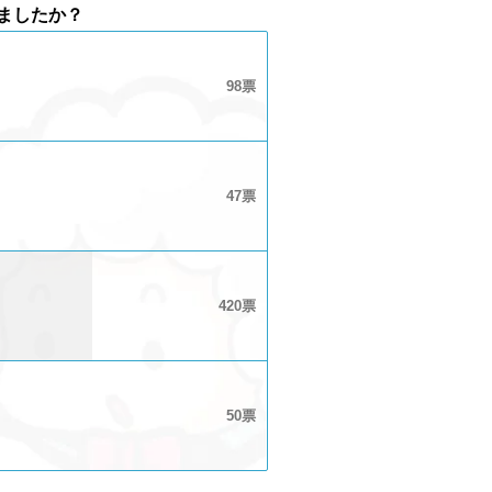
いましたか？
98
47
420
50