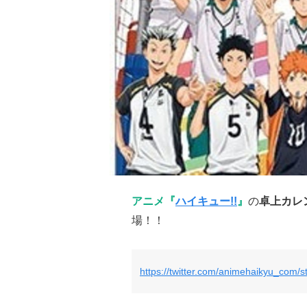
アニメ『
ハイキュー!!
』
の
卓上カレ
場！！
https://twitter.com/animehaikyu_com