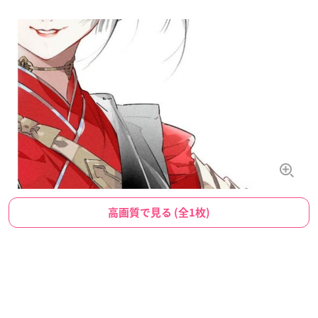
高画質で見る (全1枚)