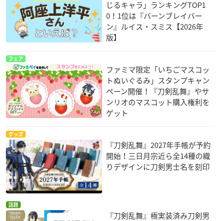
じるキャラ」ランキングTOP1
0！1位は『バーンブレイバー
ン』ルイス・スミス【2026年
版】
フェア
ファミマ限定「いちごマスコッ
トぬいぐるみ」スタンプキャン
ペーン開催！『刀剣乱舞』やサ
ンリオのマスコット購入権利を
ゲット
グッズ
『刀剣乱舞』2027年手帳が予約
開始！三日月宗近ら全14種の織
りデザインに刀剣男士名を刻印
話題
『刀剣乱舞』極実装済み刀剣男