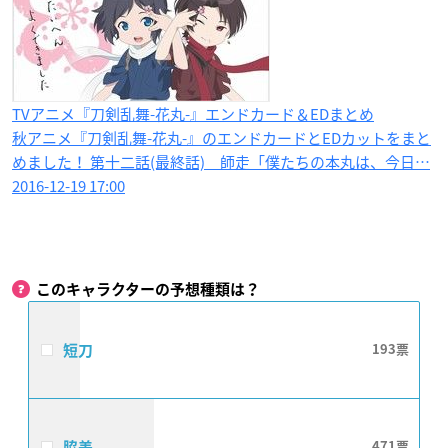
TVアニメ『刀剣乱舞-花丸-』エンドカード＆EDまとめ
秋アニメ『刀剣乱舞-花丸-』のエンドカードとEDカットをまと
めました！ 第十二話(最終話) 師走「僕たちの本丸は、今日…
2016-12-19 17:00
このキャラクターの予想種類は？
短刀
193
脇差
471