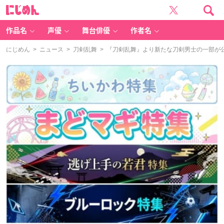
に
じ
め
ん
作品名
声優
舞台俳優
作者名
にじめん
>
ニュース
>
刀剣乱舞
> 『刀剣乱舞』より新たな刀剣男士の一部が