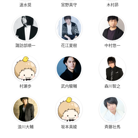
速水奨
宮野真守
木村昴
諏訪部順一
花江夏樹
中村悠一
村瀬歩
武内駿輔
森川智之
浪川大輔
坂本真綾
斉藤壮馬