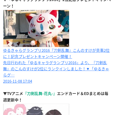
ーン！
ゆるきゃらグランプリ2016『刀剣乱舞』こんのすけが見事2位
に！記念プレゼントキャンペーン開催！
先日行われた「ゆるキャラグランプリ2016」より、『刀剣乱
舞』のこんのすけが2位にランクインしました！▼「ゆるきゃ
らグ…
2016-11-08 17:04
▼TVアニメ
『刀剣乱舞-花丸-』
エンドカード＆EDまとめは毎
週更新中！