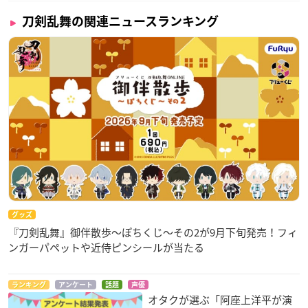
刀剣乱舞の関連ニュースランキング
グッズ
『刀剣乱舞』御伴散歩～ぽちくじ～その2が9月下旬発売！フィ
ンガーパペットや近侍ピンシールが当たる
ランキング
アンケート
話題
声優
オタクが選ぶ「阿座上洋平が演