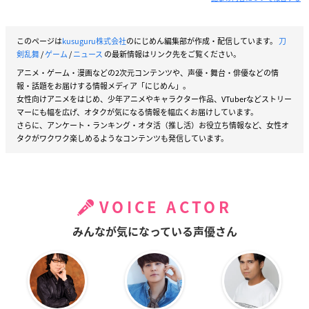
このページは
kusuguru株式会社
のにじめん編集部が作成・配信しています。
刀
剣乱舞
/
ゲーム
/
ニュース
の最新情報はリンク先をご覧ください。
アニメ・ゲーム・漫画などの2次元コンテンツや、声優・舞台・俳優などの情
報・話題をお届けする情報メディア「にじめん」。
女性向けアニメをはじめ、少年アニメやキャラクター作品、VTuberなどストリー
マーにも幅を広げ、オタクが気になる情報を幅広くお届けしています。
さらに、アンケート・ランキング・オタ活（推し活）お役立ち情報など、女性オ
タクがワクワク楽しめるようなコンテンツも発信しています。
VOICE ACTOR
みんなが気になっている声優さん