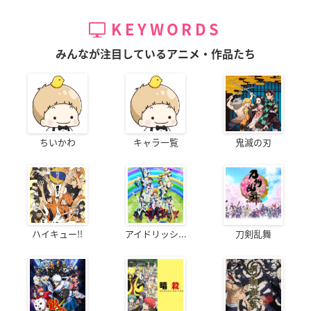
KEYWORDS
みんなが注目しているアニメ・作品たち
ちいかわ
キャラ一覧
鬼滅の刃
ハイキュー!!
アイドリッシ...
刀剣乱舞