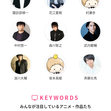
諏訪部順一
花江夏樹
村瀬歩
中村悠一
森川智之
武内駿輔
浪川大輔
坂本真綾
斉藤壮馬
KEYWORDS
みんなが注目しているアニメ・作品たち