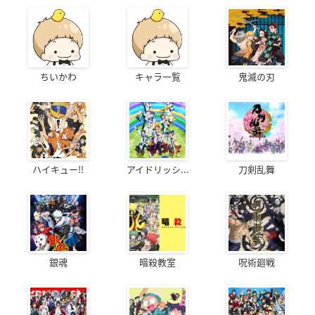
ちいかわ
キャラ一覧
鬼滅の刃
ハイキュー!!
アイドリッシ...
刀剣乱舞
銀魂
暗殺教室
呪術廻戦