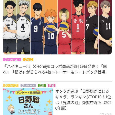
ファッション
グッズ
『ハイキュー!!』×Honeys コラボ商品が8月19日発売！「飛
べ」「繋げ」が着られる4校トレーナー＆トートバッグ登場
ランキング
アンケート
話題
声優
オタクが選ぶ「日野聡が演じる
キャラ」ランキングTOP10！1位
は『鬼滅の刃』煉󠄁獄杏寿郎【202
6年版】
2コメント