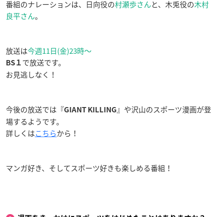
番組のナレーションは、日向役の
村瀬歩さん
と、木兎役の
木村
良平さん
。
放送は
今週11日(金)23時〜
で放送です。
BS１
お見逃しなく！
今後の放送では『
』や沢山のスポーツ漫画が登
GIANT KILLING
場するようです。
詳しくは
こちら
から！
マンガ好き、そしてスポーツ好きも楽しめる番組！