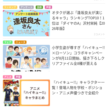
ランキング
アンケート
話題
声優
オタクが選ぶ「逢坂良太が演じ
るキャラ」ランキングTOP10！1
位は『ダイヤのA』沢村栄純【20
26年版】
2コメント
フェア
ニュース
小学生姿が尊すぎ「ハイキュー!!
×ローソン」コラボキャンペー
ンが8月11日開始、描き下ろしク
リアファイル全8種が貰える
アニメ
声優
『ハイキュー!!』キャラクター一
覧！登場人物を学校・ポジショ
ン・アニメ声優つきで全紹介