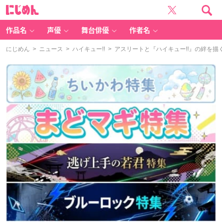
に
じ
め
ん
作品名
声優
舞台俳優
作者名
にじめん
>
ニュース
>
ハイキュー!!
> アスリートと『ハイキュー!!』の絆を