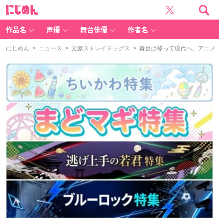
に
じ
め
ん
作品名
声優
舞台俳優
作者名
にじめん
>
ニュース
>
文豪ストレイドッグス
> 舞台は移って現代へ。アニメ