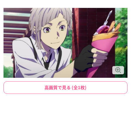
高画質で見る (全1枚)