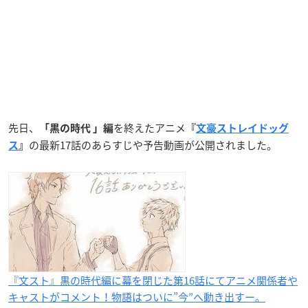
先日、
を終えたアニメ
「黒の時代 」編
『
文豪ストレイドッグ
の最新17話のあらすじや予告動画が公開されました。
ス
』
『文スト』黒の時代編に幕を閉じた第16話にてアニメ関係者や
キャストがコメント！物語はついに”今”へ動き出すー。