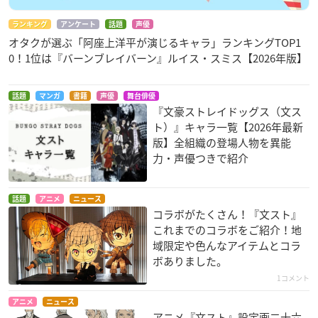
ランキング
アンケート
話題
声優
オタクが選ぶ「阿座上洋平が演じるキャラ」ランキングTOP1
0！1位は『バーンブレイバーン』ルイス・スミス【2026年版】
話題
マンガ
書籍
声優
舞台俳優
『文豪ストレイドッグス（文ス
ト）』キャラ一覧【2026年最新
版】全組織の登場人物を異能
力・声優つきで紹介
話題
アニメ
ニュース
コラボがたくさん！『文スト』
これまでのコラボをご紹介！地
域限定や色んなアイテムとコラ
ボありました。
1コメント
アニメ
ニュース
アニメ『文スト』設定画二十六