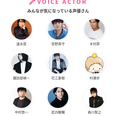
VOICE ACTOR
みんなが気になっている声優さん
速水奨
宮野真守
木村昴
諏訪部順一
花江夏樹
村瀬歩
中村悠一
武内駿輔
森川智之