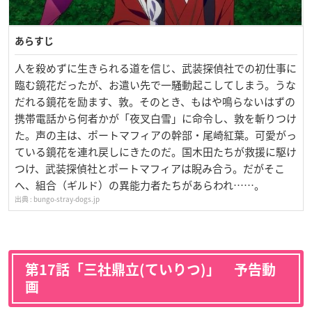
あらすじ
人を殺めずに生きられる道を信じ、武装探偵社での初仕事に
臨む鏡花だったが、お遣い先で一騒動起こしてしまう。うな
だれる鏡花を励ます、敦。そのとき、もはや鳴らないはずの
携帯電話から何者かが「夜叉白雪」に命令し、敦を斬りつけ
た。声の主は、ポートマフィアの幹部・尾崎紅葉。可愛がっ
ている鏡花を連れ戻しにきたのだ。国木田たちが救援に駆け
つけ、武装探偵社とポートマフィアは睨み合う。だがそこ
へ、組合（ギルド）の異能力者たちがあらわれ……。
bungo-stray-dogs.jp
第17話「三社鼎立(ていりつ)」 予告動
画