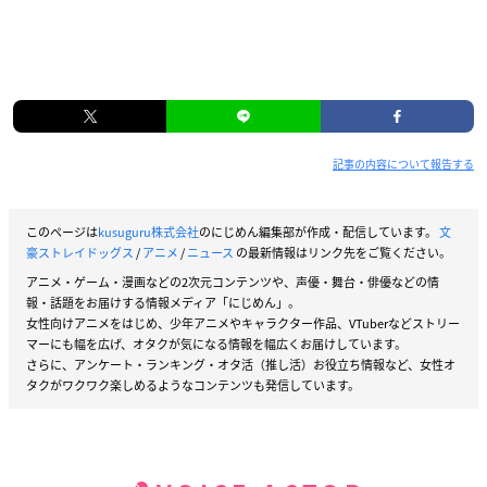
記事の内容について報告する
このページは
kusuguru株式会社
のにじめん編集部が作成・配信しています。
文
豪ストレイドッグス
/
アニメ
/
ニュース
の最新情報はリンク先をご覧ください。
アニメ・ゲーム・漫画などの2次元コンテンツや、声優・舞台・俳優などの情
報・話題をお届けする情報メディア「にじめん」。
女性向けアニメをはじめ、少年アニメやキャラクター作品、VTuberなどストリー
マーにも幅を広げ、オタクが気になる情報を幅広くお届けしています。
さらに、アンケート・ランキング・オタ活（推し活）お役立ち情報など、女性オ
タクがワクワク楽しめるようなコンテンツも発信しています。