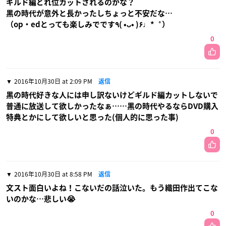
ギルド編どれ位カットされるのかな？
黒の時代が意外と長かったしちょっと不安だな…
（op・edとっても楽しみでです٩( •ᴗ• )۶♩*゜）
0
2016年10月30日 at 2:09 PM
返信
黒の時代好きな人には申し訳ないけどギルド編カットしないで
普通に放送して欲しかったなぁ……黒の時代やるならDVD購入
特典とかにして欲しいと思った(個人的に思った事)
0
2016年10月30日 at 8:58 PM
返信
文スト面白いよね！こないだの話泣いた。もう織田作出てこな
いのかな…悲しい😭
0