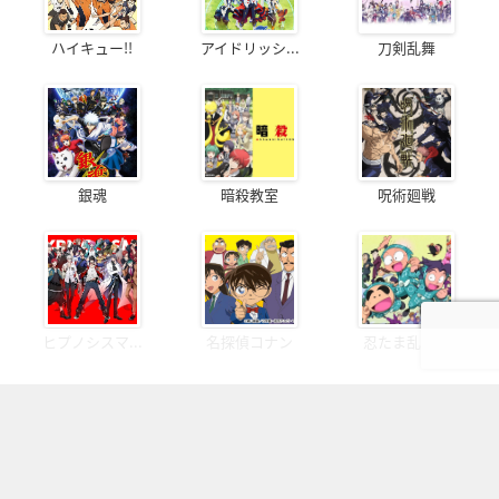
ハイキュー!!
アイドリッシ...
刀剣乱舞
銀魂
暗殺教室
呪術廻戦
ヒプノシスマ...
名探偵コナン
忍たま乱太郎
OFFICIAL SNS
フォローしてより楽しいオタクライフ！