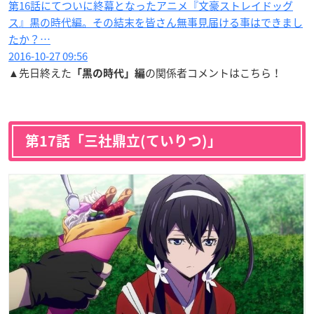
第16話にてついに終幕となったアニメ『文豪ストレイドッグ
ス』黒の時代編。その結末を皆さん無事見届ける事はできまし
たか？…
2016-10-27 09:56
▲先日終えた
の関係者コメントはこちら！
「黒の時代」編
第17話「三社鼎立(ていりつ)」