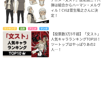
弾は組合からハーマン・メルヴ
ィル！CVは菅生隆之さんに決
定！
ランキング
話題
アニメ
マンガ
【投票数3万5千超】「文スト」
人気キャラランキングTOP10！
ツートップはやっぱりあの2
人…！