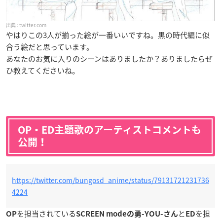
twitter.com
やはりこの3人が揃った絵が一番いいですね。黒の時代編に似
合う絵だと思っています。
あなたのお気に入りのシーンはありましたか？ありましたらぜ
ひ教えてくださいね。
OP・ED主題歌のアーティストコメントも
公開！
https://twitter.com/bungosd_anime/status/79131721231736
4224
を担当されている
と
を担
OP
SCREEN modeの勇-YOU-さん
ED