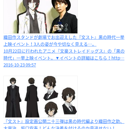
織田作スタンドが劇場でお出迎えした『文スト』黒の時代一挙
上映イベント！3人の姿が今や切なく見える…。
10月22日に行われたアニメ『文豪ストレイドッグス』の「黒の
時代」一挙上映イベント。▼イベントの詳細はこちら！http…
2016-10-23 09:57
『文スト』設定画公開二十三弾は黒の時代編より織田作之助、
太宰治、坂口安吾！どんな決着を付けるのか見逃せない！