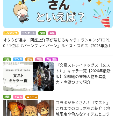
ランキング
アンケート
話題
声優
オタクが選ぶ「阿座上洋平が演じるキャラ」ランキングTOP1
0！1位は『バーンブレイバーン』ルイス・スミス【2026年版】
話題
マンガ
書籍
声優
舞台俳優
『文豪ストレイドッグス（文ス
ト）』キャラ一覧【2026年最新
版】全組織の登場人物を異能
力・声優つきで紹介
話題
アニメ
ニュース
コラボがたくさん！『文スト』
これまでのコラボをご紹介！地
域限定や色んなアイテムとコラ