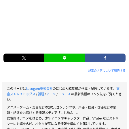
記事の内容について報告する
このページは
kusuguru株式会社
のにじめん編集部が作成・配信しています。
文
豪ストレイドッグス
/
話題
/
アニメ
/
ニュース
の最新情報はリンク先をご覧くださ
い。
アニメ・ゲーム・漫画などの2次元コンテンツや、声優・舞台・俳優などの情
報・話題をお届けする情報メディア「にじめん」。
女性向けアニメをはじめ、少年アニメやキャラクター作品、VTuberなどストリー
マーにも幅を広げ、オタクが気になる情報を幅広くお届けしています。