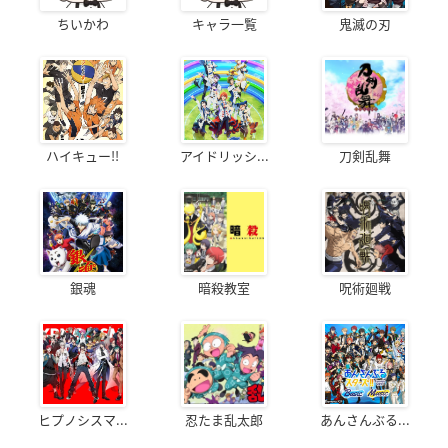
ちいかわ
キャラ一覧
鬼滅の刃
ハイキュー!!
アイドリッシ...
刀剣乱舞
銀魂
暗殺教室
呪術廻戦
ヒプノシスマ...
忍たま乱太郎
あんさんぶる...