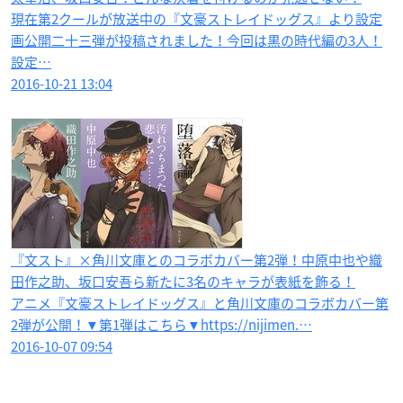
現在第2クールが放送中の『文豪ストレイドッグス』より設定
画公開二十三弾が投稿されました！今回は黒の時代編の3人！
設定…
2016-10-21 13:04
『文スト』×角川文庫とのコラボカバー第2弾！中原中也や織
田作之助、坂口安吾ら新たに3名のキャラが表紙を飾る！
アニメ『文豪ストレイドッグス』と角川文庫のコラボカバー第
2弾が公開！▼第1弾はこちら▼https://nijimen.…
2016-10-07 09:54