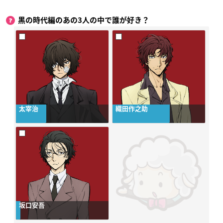
黒の時代編のあの3人の中で誰が好き？
太宰治
織田作之助
坂口安吾