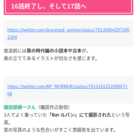
16話終了し、そして17話へ
https://twitter.com/bungosd_anime/status/79130854297200
2304
放送前には
が。
黒の時代編の小説本や台本
奥の立ててあるイラストが切なさを感じます。
https://twitter.com/MY_MURMUR/status/7913162252089671
68
（織田作之助役）
諏訪部順一さん
3人でよく集っていた
という写
「Bar ルパン」にて撮影された
真。
昔の写真のような色合いがすごく雰囲気を出ています。