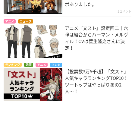
ボありました。
1コメント
アニメ
ニュース
アニメ『文スト』設定画二十六
弾は組合からハーマン・メルヴ
ィル！CVは菅生隆之さんに決
定！
ランキング
話題
アニメ
マンガ
【投票数3万5千超】「文スト」
人気キャラランキングTOP10！
ツートップはやっぱりあの2
人…！