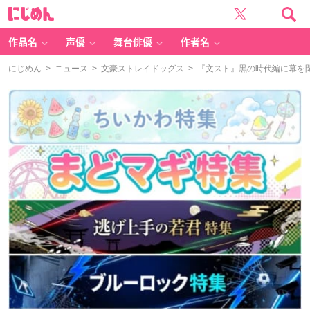
に
じ
め
ん
作品名
声優
舞台俳優
作者名
にじめん
>
ニュース
>
文豪ストレイドッグス
> 『文スト』黒の時代編に幕を