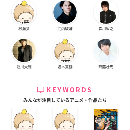
村瀬歩
武内駿輔
森川智之
浪川大輔
坂本真綾
斉藤壮馬
KEYWORDS
みんなが注目しているアニメ・作品たち