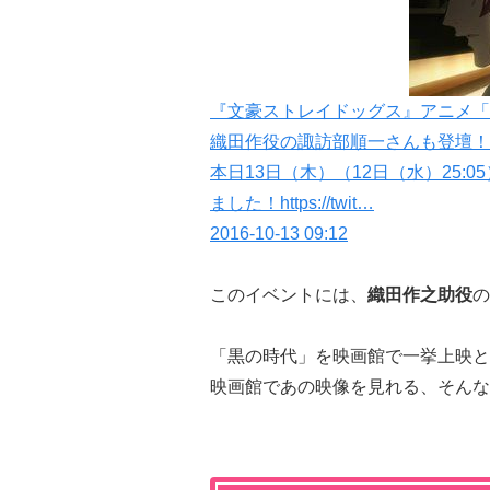
『文豪ストレイドッグス』アニメ「
織田作役の諏訪部順一さんも登壇！
本日13日（木）（12日（水）25:
ました！https://twit…
2016-10-13 09:12
このイベントには、
織田作之助役
の
「黒の時代」を映画館で一挙上映と
映画館であの映像を見れる、そんな