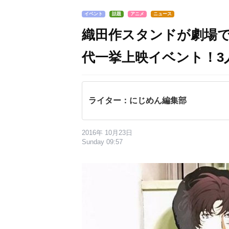
イベント
話題
アニメ
ニュース
織田作スタンドが劇場
代一挙上映イベント！3
ライター：にじめん編集部
2016年 10月23日
Sunday 09:57