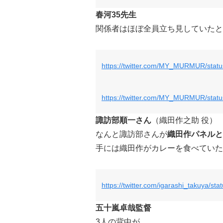
春河35先生
関係者はほぼ全員立ち見していたと
https://twitter.com/MY_MURMUR/sta
https://twitter.com/MY_MURMUR/sta
諏訪部順一さん
（織田作之助 役）
なんと諏訪部さんが
織田作パネルと
手には織田作がカレーを食べていた
https://twitter.com/igarashi_takuya/
五十嵐卓哉監督
3人の背中が…。