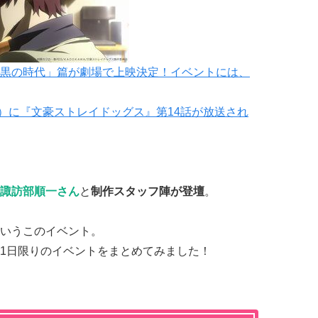
黒の時代」篇が劇場で上映決定！イベントには、
05）に『文豪ストレイドッグス』第14話が放送され
諏訪部順一さん
と
制作スタッフ陣が登壇
。
いうこのイベント。
1日限りのイベントをまとめてみました！