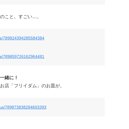
のこと。すごい…。
tus/789824394285584384
tus/789859726162964481
一緒に！
お店「フリイダム」のお皿が。
status/789873838284603393