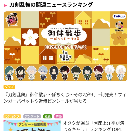
刀剣乱舞の関連ニュースランキング
グッズ
『刀剣乱舞』御伴散歩～ぽちくじ～その2が9月下旬発売！フィ
ンガーパペットや近侍ピンシールが当たる
ランキング
アンケート
話題
声優
オタクが選ぶ「阿座上洋平が演
じるキャラ」ランキングTOP1