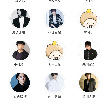
諏訪部順一
花江夏樹
村瀬歩
中村悠一
坂本真綾
森川智之
武内駿輔
内山昂輝
浪川大輔