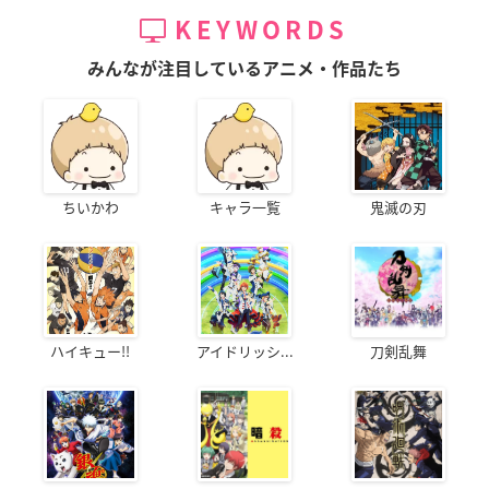
KEYWORDS
みんなが注目しているアニメ・作品たち
ちいかわ
キャラ一覧
鬼滅の刃
ハイキュー!!
アイドリッシ...
刀剣乱舞