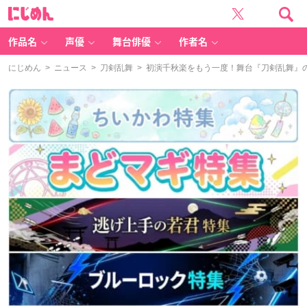
に
じ
め
ん
作品名
声優
舞台俳優
作者名
にじめん
>
ニュース
>
刀剣乱舞
> 初演千秋楽をもう一度！舞台『刀剣乱舞』