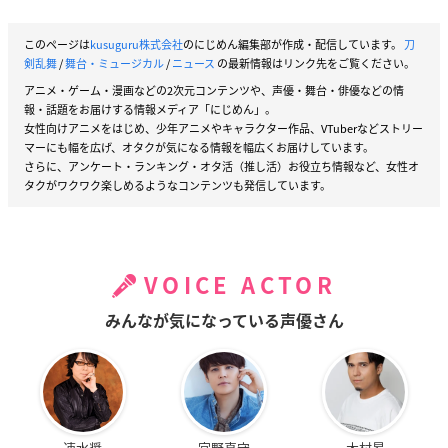
このページは
kusuguru株式会社
のにじめん編集部が作成・配信しています。
刀
剣乱舞
/
舞台・ミュージカル
/
ニュース
の最新情報はリンク先をご覧ください。
アニメ・ゲーム・漫画などの2次元コンテンツや、声優・舞台・俳優などの情
報・話題をお届けする情報メディア「にじめん」。
女性向けアニメをはじめ、少年アニメやキャラクター作品、VTuberなどストリー
マーにも幅を広げ、オタクが気になる情報を幅広くお届けしています。
さらに、アンケート・ランキング・オタ活（推し活）お役立ち情報など、女性オ
タクがワクワク楽しめるようなコンテンツも発信しています。
VOICE ACTOR
みんなが気になっている声優さん
速水奨
宮野真守
木村昴