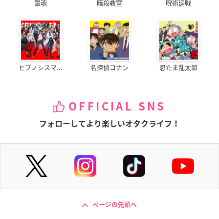
銀魂
暗殺教室
呪術廻戦
ヒプノシスマ...
名探偵コナン
忍たま乱太郎
OFFICIAL SNS
フォローしてより楽しいオタクライフ！
ページの先頭へ