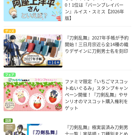
0！1位は『バーンブレイバー
ン』ルイス・スミス【2026年
版】
グッズ
『刀剣乱舞』2027年手帳が予約
開始！三日月宗近ら全14種の織
りデザインに刀剣男士名を刻印
フェア
ファミマ限定「いちごマスコッ
トぬいぐるみ」スタンプキャン
ペーン開催！『刀剣乱舞』やサ
ンリオのマスコット購入権利を
ゲット
話題
『刀剣乱舞』極実装済み刀剣男
士一覧｜実装順・刀種別まとめ