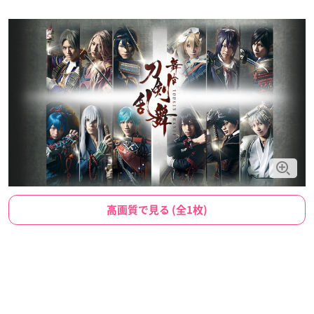
高画質で見る (全1枚)