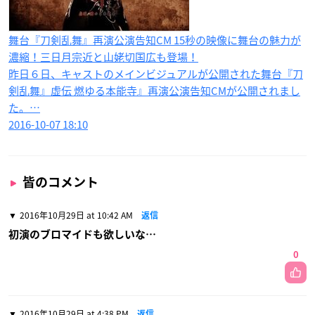
舞台『刀剣乱舞』再演公演告知CM 15秒の映像に舞台の魅力が
濃縮！三日月宗近と山姥切国広も登場！
昨日６日、キャストのメインビジュアルが公開された舞台『刀
剣乱舞』虚伝 燃ゆる本能寺』再演公演告知CMが公開されまし
た。…
2016-10-07 18:10
皆のコメント
2016年10月29日 at 10:42 AM
返信
初演のブロマイドも欲しいな…
0
2016年10月29日 at 4:38 PM
返信