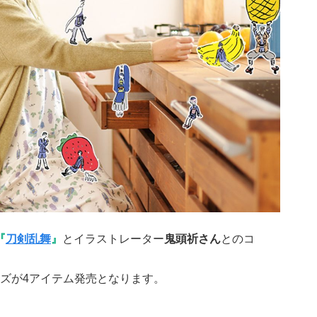
『
刀剣乱舞
』
とイラストレーター
鬼頭祈さん
とのコ
ズが4アイテム発売となります。