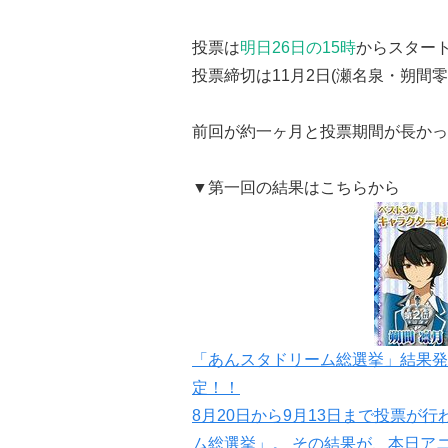
投票は
明日26日の15時
からスター
投票締切は11月2日(瀬名泉・朔間
前回が約一ヶ月と投票期間が長かっ
▼第一回の結果はこちらから
「あんスタドリーム総選挙」結果発
定！！
8月20日から9月13日まで投票が
ム総選挙」。 その結果が、本日ア