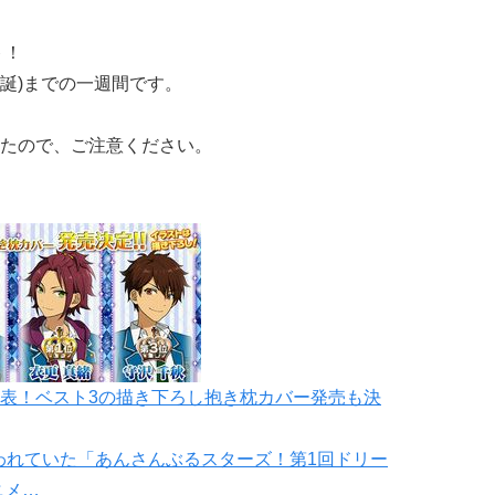
ト！
零誕)までの一週間です。
たので、ご注意ください。
表！ベスト3の描き下ろし抱き枕カバー発売も決
行われていた「あんさんぶるスターズ！第1回ドリー
ニメ…