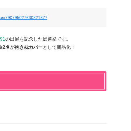
tatus/790795027630821377
91
の出展を記念した総選挙です。
位2名
が
抱き枕カバー
として商品化！