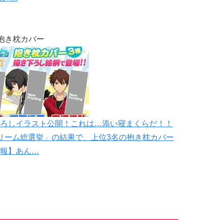
抱き枕カバー
ろしイラスト公開！これは…添い寝まくらだ！！
リーム総選挙」の結果で、上位3名の抱き枕カバー
報】あん…